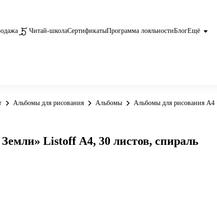
родажа
Читай-школа
Сертификаты
Программа лояльности
Блог
Ещё
т
Альбомы для рисования
Альбомы
Альбомы для рисования А4
емли» Listoff А4, 30 листов, спираль