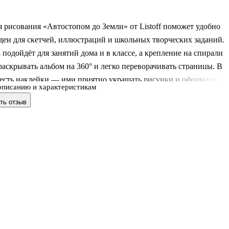
 рисования «Автостопом до Земли» от Listoff поможет удобно
деи для скетчей, иллюстраций и школьных творческих заданий.
подойдёт для занятий дома и в классе, а крепление на спирали
раскрывать альбом на 360° и легко переворачивать страницы. В
 есть наклейки — ими приятно украшать рисунки и оформлять
описанию и характеристикам
ркая обложка задаёт настроение и вдохновляет на новые сюжеты
ть отзыв