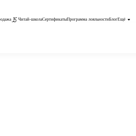
родажа
Читай-школа
Сертификаты
Программа лояльности
Блог
Ещё