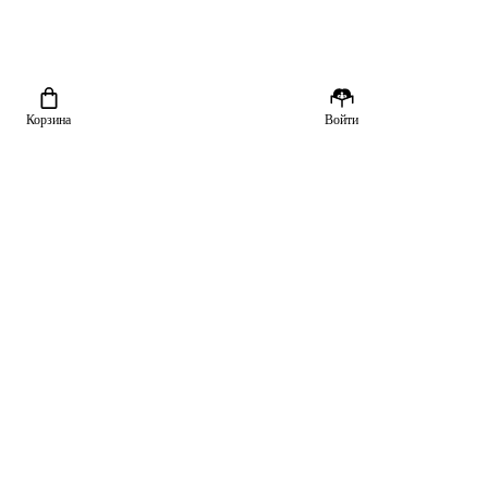
Корзина
Войти
о почитать
родаже
вные новинки
Скачайте приложение «Читай-город»
з лучших
рнал
циклы
очитать?