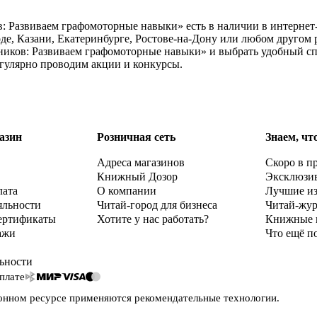
 Развиваем графомоторные навыки» есть в наличии в интернет-
е, Казани, Екатеринбурге, Ростове-на-Дону или любом другом р
ков: Развиваем графомоторные навыки» и выбрать удобный спос
егулярно проводим акции и конкурсы.
азин
Розничная сеть
Знаем, чт
Адреса магазинов
Скоро в п
Книжный Дозор
Эксклюзи
лата
О компании
Лучшие и
яльности
Читай-город для бизнеса
Читай-жу
ертификаты
Хотите у нас работать?
Книжные 
ажи
Что ещё п
ьности
плате
онном ресурсе применяются
рекомендательные технологии
.