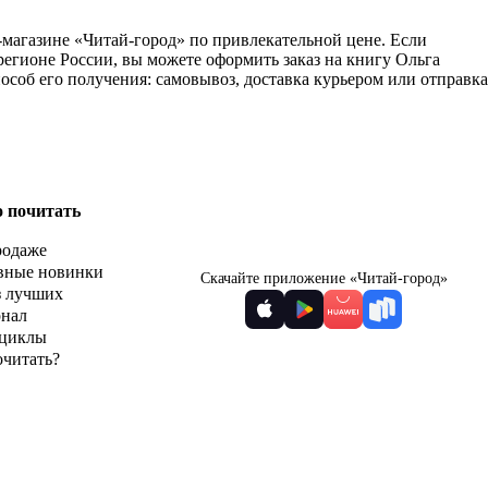
магазине «Читай-город» по привлекательной цене. Если
егионе России, вы можете оформить заказ на книгу Ольга
об его получения: самовывоз, доставка курьером или отправка
о почитать
родаже
вные новинки
Скачайте приложение «Читай-город»
з лучших
рнал
циклы
очитать?