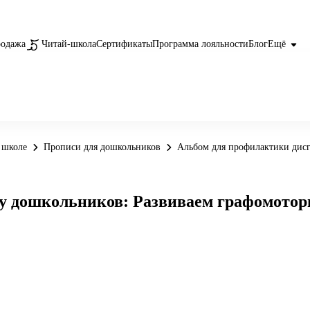
родажа
Читай-школа
Сертификаты
Программа лояльности
Блог
Ещё
 школе
Прописи для дошкольников
Альбом для профилактики дис
 у дошкольников: Развиваем графомото