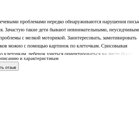
 речевыми проблемами нередко обнаруживаются нарушения пись
ия. Зачастую такие дети бывают невнимательными, неусидчивым
 проблемы с мелкой моторикой. Заинтересовать, замотивировать
ков можно с помощью картинок по клеточкам. Срисовывая
о клеточкам, ребенок учиться ориентироваться на листе бумаги,
описанию и характеристикам
 образец и свой рисунок. В альбоме есть картинки любого уровн
ть отзыв
, узоры и орнаменты. Картинки сгруппированы по темам, многи
 совпадают с лексическими темами, изучаемыми в детском саду.