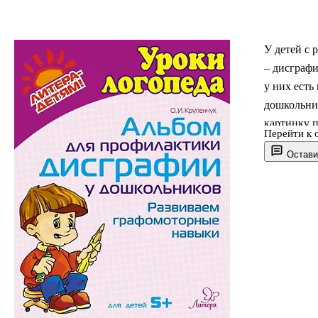
У детей с
– дисграф
у них есть
дошкольни
картинку п
Перейти к 
соотносить
Остави
сложности
из которых