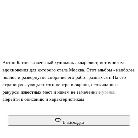
Антон Батов - известный художник-акварелист, источником
вдохновения для которого стала Москва. Этот альбом - наиболее
полное и развернутое собрание его работ разных лет. На его
страницах - улицы тихого центра и окраин, неожиданные
ракурсы известных мест и никем не замеченные уголки,
Перейти к описанию и характеристикам
ежедневная жизнь огромной столицы. Оригинальный взгляд,
индивидуальная творческая манера, мастерское владение
техникой - все это позволяет назвать художника одним из самых
глубоких и вдумчивых современных живописателей московской
В закладки
действительности. .Альбом предназначен для широкого круга
читателей.