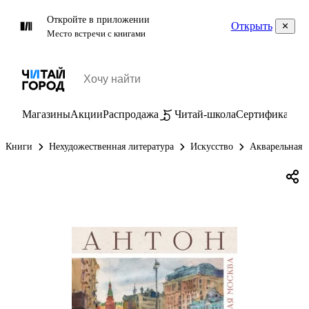
Откройте в приложении
Открыть
Место встречи с книгами
Магазины
Акции
Распродажа
Читай-школа
Сертификаты
П
Книги
Нехудожественная литература
Искусство
Акварельная 