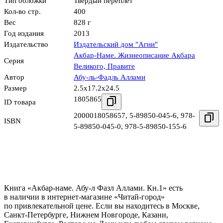
Тип обложки
Твёрдый переплёт
Кол-во стр.
400
Вес
828 г
Год издания
2013
Издательство
Издательский дом "Агни"
Акбар-Наме. Жизнеописание Акбара
Серия
Великого, Правите
Автор
Абу-ль-Фадль Аллами
Размер
2.5x17.2x24.5
1805865
ID товара
2000018058657
,
5-89850-045-6
,
978-
ISBN
5-89850-045-0
,
978-5-89850-155-6
Книга «Акбар-наме. Абу-л Фазл Аллами. Кн.1» есть
в наличии в интернет-магазине «Читай-город»
по привлекательной цене. Если вы находитесь в Москве,
Санкт-Петербурге, Нижнем Новгороде, Казани,