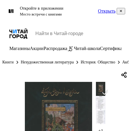
Откройте в приложении
Открыть
Место встречи с книгами
Магазины
Акции
Распродажа
Читай-школа
Сертификаты
П
Книги
Нехудожественная литература
История. Общество
Акба
+1