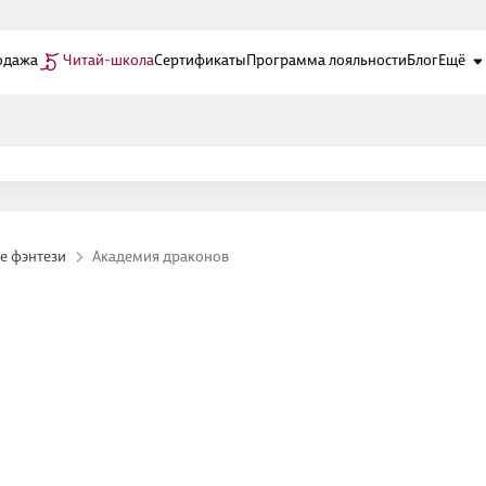
одажа
Читай-школа
Сертификаты
Программа лояльности
Блог
Ещё
е фэнтези
Академия драконов