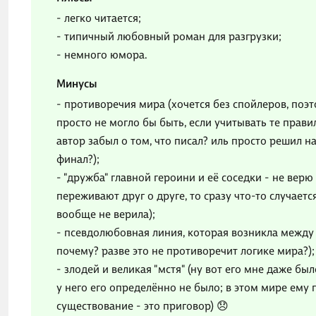
- легко читается;
- типичный любовный роман для разгрузки;
- немного юмора.
Минусы
- противоречия мира (хочется без спойлеров, поэто
просто не могло бы быть, если учитывать те прави
автор забыл о том, что писал? иль просто решил н
финал?);
- "дружба" главной героини и её соседки - не верю 
переживают друг о друге, то сразу что-то случает
вообще не верила);
- псевдолюбовная линия, которая возникла между
почему? разве это не противоречит логике мира?);
- злодей и великая "мстя" (ну вот его мне даже был
у него его определённо не было; в этом мире ему п
существование - это приговор) 😞