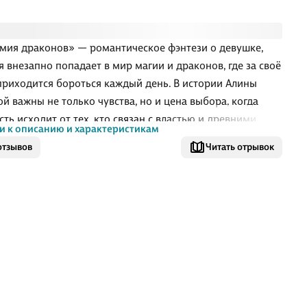
мия драконов» — романтическое фэнтези о девушке,
я внезапно попадает в мир магии и драконов, где за своё
приходится бороться каждый день. В истории Алины
ой важны не только чувства, но и цена выбора, когда
сть исходит от тех, кто связан с властью и древними
и к описанию и характеристикам
и. Учёба в магической академии быстро перестаёт быть
отзывов
Читать отрывок
 и становится проверкой на выносливость, характер и
ность не потерять себя. Книга соединяет любовную
 придворное напряжение и путь героини к пониманию
енного дара.
ём книга
 окончания колледжа Наталья получает странный
он, и этот подарок меняет всю её жизнь. Он переносит
ной мир, где драконы пр