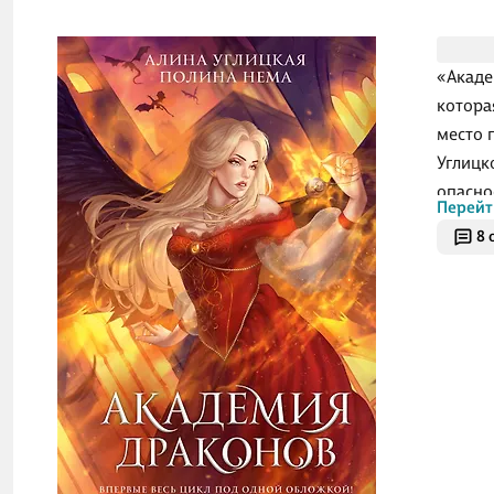
«Акаде
котора
место 
Углицк
опасно
Перейт
тайнам
8 
мечтой
способ
линию,
собств
О ч
В день
медаль
её в и