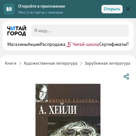
Откройте в приложении
Открыть
Место встречи с книгами
Магазины
Акции
Распродажа
Читай-школа
Сертификаты
Прог
Книги
Художественная литература
Зарубежная литература