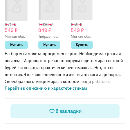
670 ₽
1 036 ₽
659 ₽
549 ₽
849 ₽
549 ₽
Мягкая обл.
Твёрдая обл.
Мягкая обл.
Купить
Купить
Купить
На борту самолета прогремел взрыв. Необходима срочная
посадка... Аэропорт отрезан от окружающего мира снежной
бурей - и посадка практически невозможна... Нет, это не
детектив. Это -повседневная жизнь гигантского аэропорта.
Своеобразного микромира, в котором люди работают,
Перейти к описанию и характеристикам
враждуют, ссорятся, рвутся к успеху. Это - просто один день
из жизни АЭРОПОРТА...
В закладки