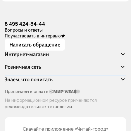
8 495 424-84-44
Вопросы и ответы
Поучаствовать в интервью
Написать обращение
Интернет-магазин
Акции
Розничная сеть
Распродажа
Доставка и оплата
Адреса магазинов
Знаем, что почитать
Программа лояльности
Книжный Дозор
Подарочные сертификаты
О компании
Скоро в продаже
Принимаем к оплате
Правила продажи
Читай-город для бизнеса
Эксклюзивные новинки
На информационном ресурсе применяются
Политика конфиденциальности
Хотите у нас работать?
Лучшие из лучших
рекомендательные технологии
.
Читай-журнал
Книжные циклы
Что ещё почитать?
Скачайте приложение «Читай-город»