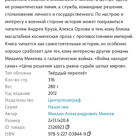
не романтическая линия, а служба, командные решения,
столкновение личного и государственного. По настрою и
интересу к военной стороне история может понравиться
читателям Андрея Круза, Алекса Орлова и тем, кому близка
масштабная космическая проза с противостоянием империй.
Книга читается как самостоятельная история, но особенно
хорошо сработает для тех, кому интересны другие романы
Михаила Михеева о галактических войнах. «Война находит
сама». «Цена решения здесь равна судьбе целых миров».
Тип обложки
Твёрдый переплёт
Кол-во стр.
316
Вес
280 г
Год издания
2012
Издательство
Центрполиграф
Серия
Наши там
Автор
Михаил Александрович Михеев
Размер
2x13.1x20.6
ID товара
2326923
ISBN
978-5-227-03844-9