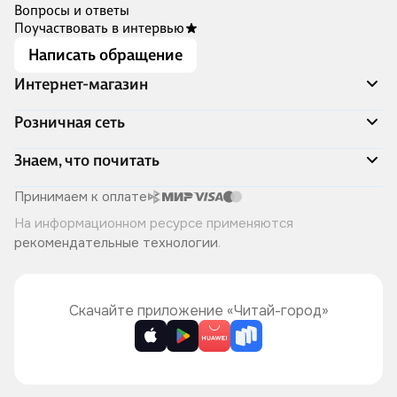
Вопросы и ответы
Поучаствовать в интервью
Написать обращение
Интернет-магазин
Акции
Розничная сеть
Распродажа
Доставка и оплата
Адреса магазинов
Знаем, что почитать
Программа лояльности
Книжный Дозор
Подарочные сертификаты
О компании
Скоро в продаже
Принимаем к оплате
Правила продажи
Читай-город для бизнеса
Эксклюзивные новинки
На информационном ресурсе применяются
Политика конфиденциальности
Хотите у нас работать?
Лучшие из лучших
рекомендательные технологии
.
Читай-журнал
Книжные циклы
Что ещё почитать?
Скачайте приложение «Читай-город»