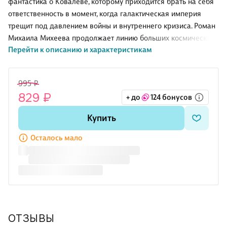
фантастика о Ковалёве, которому приходится брать на себя
ответственность в момент, когда галактическая империя
трещит под давлением войны и внутреннего кризиса. Роман
Михаила Михеева продолжает линию больших космических
Перейти к описанию и характеристикам
конфликтов, где на первый план выходят не только
сражения флота, но и решения человека, случайно
оказавшегося в центре событий. Эта книга держится на
995 ₽
военной логике, политическом напряжении и личном выборе.
829 ₽
+ до
124 бонусов
Здесь важны не красивые декорации будущего, а цена
приказа, последствия ошибок и готовность идти до конца,
Купить
когда рушится привычный порядок целых миров.
О чём книга
Осталось мало
Ковалёв уже однажды выжил там, где шансов почти
ОТЗЫВЫ