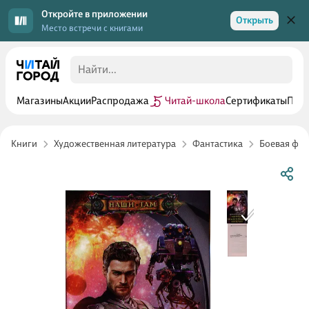
Откройте в приложении
Открыть
Место встречи с книгами
Магазины
Акции
Распродажа
Читай-школа
Сертификаты
Прог
Книги
Художественная литература
Фантастика
Боевая фан