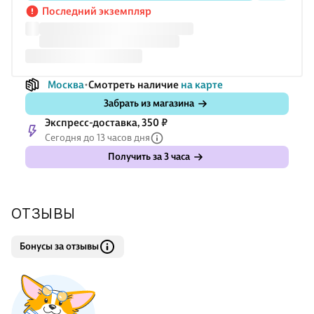
знакомством с которым будут гордиться. Мы искренне
Последний экземпляр
надеемся, что в этом вам поможет наша к
Москва
Смотреть наличие
на карте
Забрать из магазина
Экспресс-доставка, 350 ₽
Сегодня до 13 часов дня
Получить за 3 часа
ОТЗЫВЫ
Бонусы за отзывы