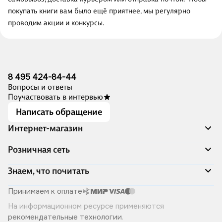
покупать книги вам было ещё приятнее, мы регулярно
проводим акции и конкурсы.
8 495 424-84-44
Вопросы и ответы
Поучаствовать в интервью
Написать обращение
Интернет-магазин
Акции
Розничная сеть
Распродажа
Доставка и оплата
Адреса магазинов
Знаем, что почитать
Программа лояльности
Книжный Дозор
Подарочные сертификаты
О компании
Скоро в продаже
Принимаем к оплате
Правила продажи
Читай-город для бизнеса
Эксклюзивные новинки
На информационном ресурсе применяются
Политика конфиденциальности
Хотите у нас работать?
Лучшие из лучших
рекомендательные технологии
.
Читай-журнал