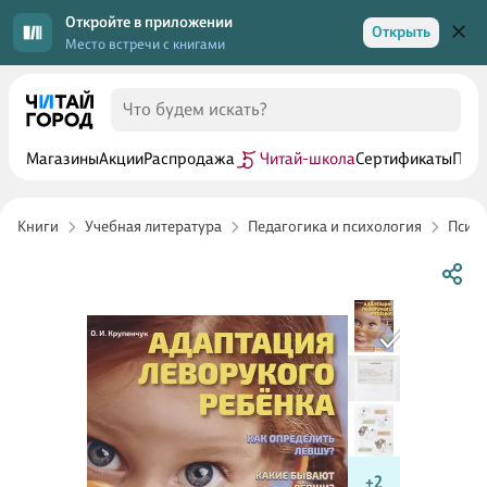
Откройте в приложении
Открыть
Место встречи с книгами
Магазины
Акции
Распродажа
Читай-школа
Сертификаты
Прог
Книги
Учебная литература
Педагогика и психология
Психо
+2