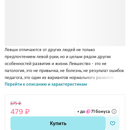
Левши отличаются от других людей не только
предпочтением левой руки, но и целым рядом других
особенностей развития и жизни. Левшество - это не
патология, это не привычка, не болезнь, не результат ошибок
педагога, это один из вариантов нормального развития
Перейти к описанию и характеристикам
организма (однако предполагающий особые условия
развития) и часто зависит от врождённых генетических
особенностей строения мозга ребёнка.
575 ₽
Если мы помним, как трудно приходится левше в мире
479 ₽
+ до
71 бонуса
правшей, помогаем ему преодолеть эти трудности, с
терпением относимся ко всем его особенностям, то из него
Купить
получится тот человек, с которым все захотят общаться,