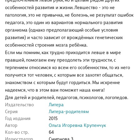
предпочтением левой руки, но и целым рядом других
особенностей развития и жизни. Левшество - это не
патология, это не привычка, не болезнь, не результат ошибок
педагога, это один из вариантов нормального развития
организма (однако предполагающий особые условия
развития) и часто зависит от врождённых генетических
особенностей строения мозга ребёнка.
Если мы помним, как трудно приходится левше в мире
правшей, помогаем ему преодолеть эти трудности, с
терпением относимся ко всем его особенностям, то из него
получится тот человек, с которым все захотят общаться,
знакомством с которым будут гордиться. Мы искренне
надеемся, что в этом вам поможет наша книга!
Для детей и родителей, педагогов, психологов, логопедов.
Издательство
Литера
Серия
Литера-родителям
Год издания
2015
Автор
Ольга Игоревна Крупенчук
Кол-во стр.
64
Иллюстратор
Смирнова З.