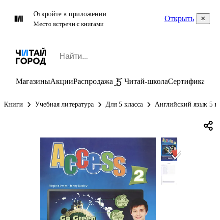
Откройте в приложении
Открыть
Место встречи с книгами
Магазины
Акции
Распродажа
Читай-школа
Сертификаты
П
Книги
Учебная литература
Для 5 класса
Английский язык 5 к