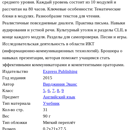
среднего уровня. Каждый уровень состоит из 10 модулей и
рассчитан на 80 часов. Ключевые особенности: Тематические
блоки в модулях. Разнообразие текстов для чтения.
Реалистичные повседневные диалоги. Практика письма. Навыки
аудирования и устной речи. Культурный уголок и разделы CLIL в
конце каждого модуля. Разделы для самопроверки. Песни и игры.
Исследовательская деятельность в области ИКТ
(информационно-коммуникационных технологий). Брошюра о
навыках презентации, которая поможет учащимся стать
эффективными коммуникаторами и компетентными ораторами.
Издательство
Express Publishing
Год издания
2015
Автор
Вирджиния Эванс
Класс
5
,
6
,
7
,
8
,
9
Предмет
Английский язык
Тип материала
Учебник
Кол-во стр.
31
Вес
90 г
Тип обложки
Мягкий переплёт
Размер
0.2x21x27.5