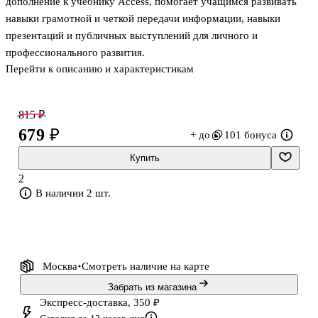
дополнение к учебнику Access, помогает учащимся развивать
навыки грамотной и четкой передачи информации, навыки
презентаций и публичных выступлений для личного и
профессионального развития.
Перейти к описанию и характеристикам
Access - это четырехуровневый курс, предназначенный для
учащихся, изучающих английский язык от начального до
815 ₽
среднего уровня. Каждый уровень состоит из 10 модулей и
679 ₽
+ до
101 бонуса
рассчитан на 80 часов. Ключевые особенности: Тематические
блоки в модулях. Разнообразие текстов для чтения.
Купить
Реалистичные повседневные диалоги. Практика письма. Навыки
2
аудирования и устной речи. Культурный уголок и разделы CLIL в
В наличии 2 шт.
конце каждого модуля. Разделы для самопроверки. Пе
Москва
Смотреть наличие
на карте
Забрать из магазина
Экспресс-доставка, 350 ₽