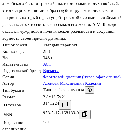
армейского быта и трезвый анализ морального духа войск. За
этими строками встает образ глубоко русского человека и
патриота, который с растущей тревогой осознает неизбежный
развал всего, что составляло смысл его жизни. А.М. Каледин
оказался чужд новой политической реальности и сохранил
верность своей присяге до конца.
Тип обложки
Твёрдый переплёт
Кол-во стр.
288
Вес
343 г
Издательство
АСТ
Издательский бренд
Времена
Серия
Фронтовой дневник (новое оформление)
Автор
Алексей Максимович Каледин
Типографская пухлая
Тип бумаги
Размер
2.8x13.5x21
3141224
ID товара
978-5-17-168189-0
ISBN
Возрастное
16+
ограничение