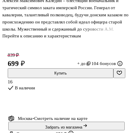
Алексей Максимович Каледин – блестящий военачальник и
трагический символ заката имперской России. Генерал от
кавалерии, талантливый полководец, будучи донским казаком по
происхождению он представлял собой идеал офицера старой
школы. Мужественный и сдержанный до суровости А.М.
Перейти к описанию и характеристикам
Каледин посвятил всю свою жизнь исполнению воинского долга
перед Родиной.
Его письма с фронтов Первой мировой войны к жене –
839 ₽
уникальный документ эпохи и тонкая психологическая хроника.
699 ₽
+ до
104 бонусов
В них нет ни казачьей темы, ни политики. Вместо этого –
детальные сводки о боевых операциях, точные зарисовки
Купить
армейского быта и трезвый анализ морального духа войск. За
16
этими строками встает образ глубоко русского человека и
В наличии
патриота,
Москва
Смотреть наличие
на карте
Забрать из магазина