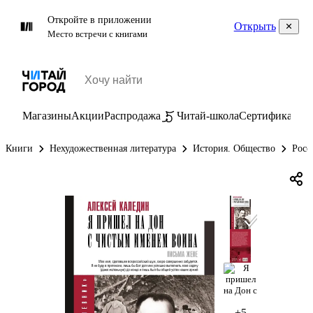
Откройте в приложении
Открыть
Место встречи с книгами
Магазины
Акции
Распродажа
Читай-школа
Сертификаты
П
Книги
Нехудожественная литература
История. Общество
Росс
+5