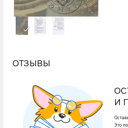
ОТЗЫВЫ
ОС
И 
Остав
Это п