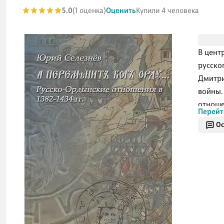
5.0
(1 оценка)
Оценить
Купили 4 человека
В цент
русско
Дмитри
войны.
отноше
Перейт
доступ
Ос
эконом
Уникал
сопост
ордынс
истори
русски
Для на
и