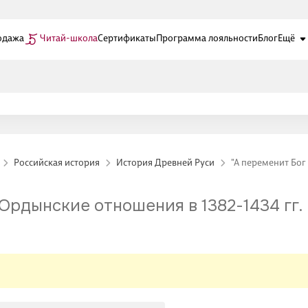
одажа
Читай-школа
Сертификаты
Программа лояльности
Блог
Ещё
Российская история
История Древней Руси
"А переменит Бог
Ордынские отношения в 1382-1434 гг.