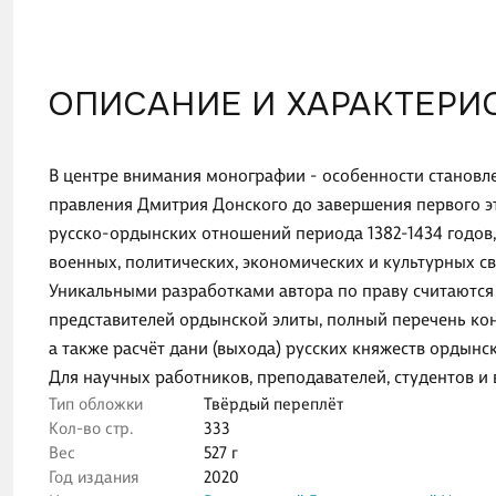
ОПИСАНИЕ И ХАРАКТЕРИ
В центре внимания монографии - особенности становле
правления Дмитрия Донского до завершения первого э
русско-ордынских отношений периода 1382-1434 годов,
военных, политических, экономических и культурных св
Уникальными разработками автора по праву считаются 
представителей ордынской элиты, полный перечень кон
а также расчёт дани (выхода) русских княжеств ордынс
Для научных работников, преподавателей, студентов и в
Тип обложки
Твёрдый переплёт
Кол-во стр.
333
Вес
527 г
Год издания
2020