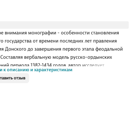
ре внимания монографии - особенности становления
го государства от времени последних лет правления
я Донского до завершения первого этапа феодальной
 Составляя вербальную модель русско-ордынских
ний периода 1382-1434 годов, автор исследует
и к описанию и характеристикам
ные в источниках данные о военных, политических,
тавить отзыв
ических и культурных связях Руси и Орды.
ьными разработками автора по праву считаются
авление титулатуры русских князей и представителей
кой элиты, полный перечень конфликтов Руси и Орды,
ко-географические карты, а также расчёт дани (выхода)
х княжеств ордынскому хану.
учных работников, преподавателей, студентов и всех, кто