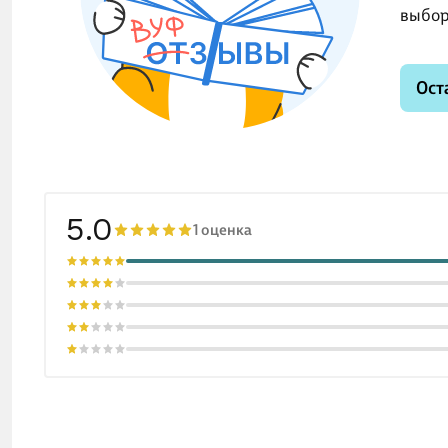
выбор
Ост
5.0
1 оценка