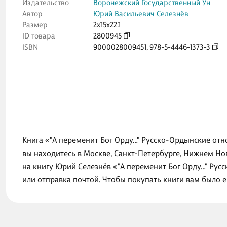
Издательство
Воронежский Государственный Ун
Автор
Юрий Васильевич Селезнёв
Размер
2x15x22.1
ID товара
2800945
ISBN
9000028009451
,
978-5-4446-1373-3
Книга «"А переменит Бог Орду…" Русско-Ордынские отно
вы находитесь в Москве, Санкт-Петербурге, Нижнем Но
на книгу Юрий Селезнёв «"А переменит Бог Орду…" Русс
или отправка почтой. Чтобы покупать книги вам было 