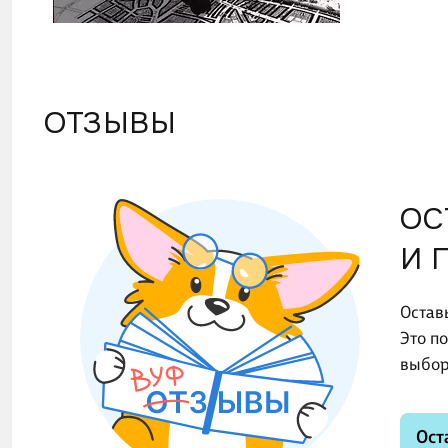
ОТЗЫВЫ
ОС
И 
Остав
Это п
выбор
Ост