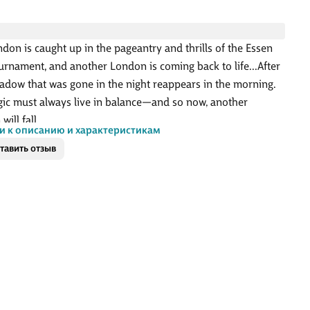
don is caught up in the pageantry and thrills of the Essen
urnament, and another London is coming back to life...After
shadow that was gone in the night reappears in the morning.
ic must always live in balance―and so now, another
ill fall.
и к описанию и характеристикам
й Лондон охвачен зрелищем и азартом турнира в Эссен-
тавить отзыв
другой Лондон возвращается к жизни... Ведь тень,
увшая ночью, вновь появляется утром. Но магия всегда
 жить в равновесии – и вот теперь падет еще один
.