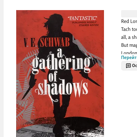
Red Lon
Tach to
all, a 
But mag
London w
Перейт
Красны
Ос
Тах, а 
исчезн
должна
Лондон