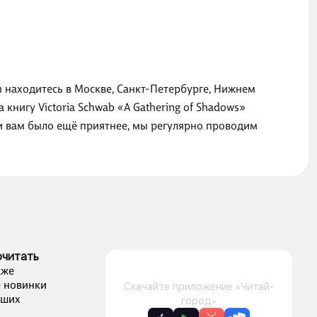
вы находитесь в Москве, Санкт-Петербурге, Нижнем
книгу Victoria Schwab «A Gathering of Shadows»
ги вам было ещё приятнее, мы регулярно проводим
очитать
аже
 новинки
Скачайте приложение «Читай-
чших
город»