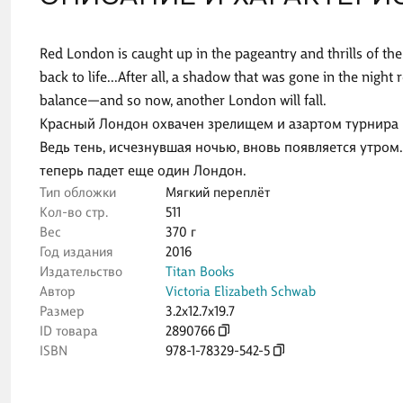
Red London is caught up in the pageantry and thrills of t
back to life...After all, a shadow that was gone in the nigh
balance―and so now, another London will fall.
Красный Лондон охвачен зрелищем и азартом турнира в 
Ведь тень, исчезнувшая ночью, вновь появляется утром.
теперь падет еще один Лондон.
Тип обложки
Мягкий переплёт
Кол-во стр.
511
Вес
370 г
Год издания
2016
Издательство
Titan Books
Автор
Victoria Elizabeth Schwab
Размер
3.2x12.7x19.7
ID товара
2890766
ISBN
978-1-78329-542-5