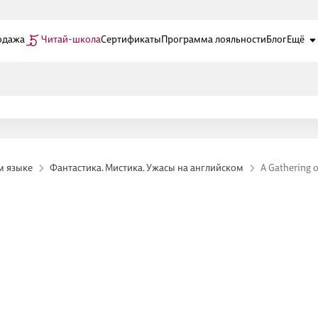
одажа
Читай-школа
Сертификаты
Программа лояльности
Блог
Ещё
м языке
Фантастика. Мистика. Ужасы на английском
A Gathering 