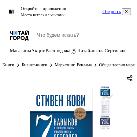
Откройте в приложении
Открыть
Место встречи с книгами
Магазины
Акции
Распродажа
Читай-школа
Сертификаты
П
Книги
Бизнес-книги
Маркетинг. Реклама
Общая теория марке