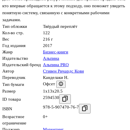
кто впервые обращается к этому подходу, оно поможет увидеть
понятную систему, связанную с конкретными рабочими
задачами.
Тип обложки
Твёрдый переплёт
Кол-во стр.
122
Вес
216 г
Год издания
2017
Жанр
Бизнес-книги
Издательство
Альпина
Издательский бренд
Альпина PRO
Автор
Стивен Ричардс Кови
Переводчик
Канделаки Н.
Офсет
Тип бумаги
Размер
1x13x20.5
2594530
ID товара
978-5-907470-76-7
ISBN
Возрастное
0+
ограничение
Поджанр
Маркетинг