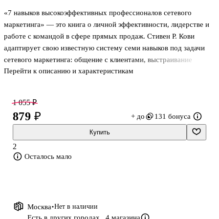
«7 навыков высокоэффективных профессионалов сетевого
маркетинга» — это книга о личной эффективности, лидерстве и
работе с командой в сфере прямых продаж. Стивен Р. Кови
адаптирует свою известную систему семи навыков под задачи
сетевого маркетинга: общение с клиентами, выстраивание
Перейти к описанию и характеристикам
структуры, распределение приоритетов и развитие устойчивых
рабочих привычек. Книга подойдёт тем, кто хочет навести
порядок в собственном подходе к делу и понять, как соединить
1 055 ₽
личную дисциплину с взаимодействием в команде без общих
879 ₽
+ до
131 бонуса
лозунгов и отвлечённой теории.
Купить
О чём книга
2
Осталось мало
В основе — принципы, которые автор связывает с
результативностью в работе и общении. Здесь они перенесены в
контекст сетевого марк
Москва
Нет в наличии
Есть в других городах,
4 магазина