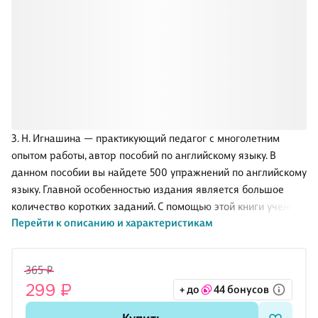
З. Н. Игнашина — практикующий педагог с многолетним
опытом работы, автор пособий по английскому языку. В
данном пособии вы найдете 500 упражнений по английскому
языку. Главной особенностью издания является большое
количество коротких заданий. С помощью этой книги ученик
Перейти к описанию и характеристикам
освоит программу начальной школы по английскому языку,
повторит и закрепит изученный материал. У ребенка не
останется пробелов в знаниях, при этом выполнение
365 ₽
заданий займет совсем немного времени.
299 ₽
+ до
44 бонусов
Пособие рекомендуется использовать в качестве
дополнительного материала для повторения и закрепления