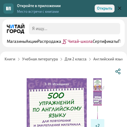
Откройте в приложении
Открыть
Место встречи с книгами
Магазины
Акции
Распродажа
Читай-школа
Сертификаты
Прог
Книги
Учебная литература
Для 2 класса
Английский язык 2
+2