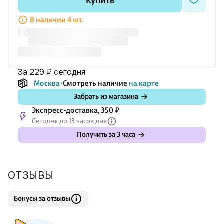
Купить
тем школьной программы. Книга предназначена для
учеников начальной школы.
В наличии 4 шт.
Удобный формат издания позволит выполнять все задан
за 229 ₽
сегодня
Москва
Смотреть наличие
на карте
Забрать из магазина
Экспресс-доставка, 350 ₽
Сегодня до 13 часов дня
Получить за 3 часа
ОТЗЫВЫ
Бонусы за отзывы