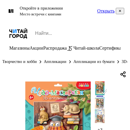
Откройте в приложении
Открыть
Место встречи с книгами
Магазины
Акции
Распродажа
Читай-школа
Сертификаты
П
Творчество и хобби
Аппликации
Аппликации из бумаги
3D-а
+3