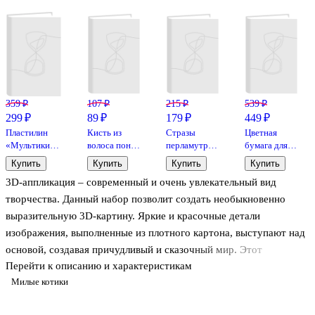
359 ₽
107 ₽
215 ₽
539 ₽
299 ₽
89 ₽
179 ₽
449 ₽
Пластилин
Кисть из
Стразы
Цветная
«Мультики»,
волоса пони,
перламутровые
бумага для
12 цветов,
круглая, № 4
Микс цветов,
оригами и
Купить
Купить
Купить
Купить
240 г,
24х10см,
аппликаций,
3D-аппликация – современный и очень увлекательный вид
ГАММА
диаметр 1 см
21х21 см,
двусторонняя,
творчества. Данный набор позволит создать необыкновенно
10 цветов,
выразительную 3D-картину. Яркие и красочные детали
Остров
изображения, выполненные из плотного картона, выступают над
Сокровищ
основой, создавая причудливый и сказочный мир. Этот
Перейти к описанию и характеристикам
удивительный 3D-эффект возникает благодаря использованию
Милые котики
объёмного двустороннего скотча. Готовое изделие смотрится
необыкновенно эффектно.