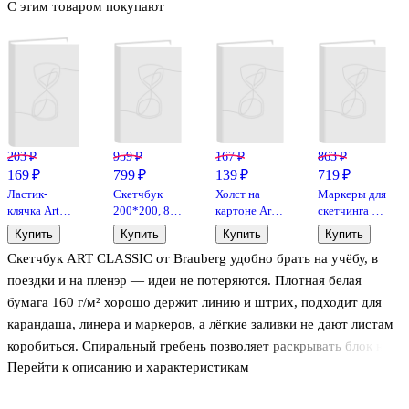
С этим товаром покупают
203 ₽
959 ₽
167 ₽
863 ₽
169 ₽
799 ₽
139 ₽
719 ₽
Ластик-
Скетчбук
Холст на
Маркеры для
клячка Art
200*200, 80
картоне Art
скетчинга 12
idea,
листов
idea,
цветов
Купить
Купить
Купить
Купить
художественный,
"Croco"
грунтованый,
"Emotion",
Скетчбук ART CLASSIC от Brauberg удобно брать на учёбу, в
для
черный,
15 х 20 см
двусторонние
карандашей,
140г/м2,
(пулевидный
поездки и на пленэр — идеи не потеряются. Плотная белая
угля, пастели
слоновая
1 мм/
бумага 160 г/м² хорошо держит линию и штрих, подходит для
кость,
скошенный
карандаша, линера и маркеров, а лёгкие заливки не дают листам
кожзам,
до 6 мм)
гребень
коробиться. Спиральный гребень позволяет раскрывать блок на
Перейти к описанию и характеристикам
360° и рисовать на весу. Твёрдая крафтовая обложка защищает
листы в рюкзаке и выглядит лаконично.