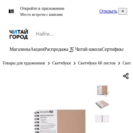
Откройте в приложении
Открыть
Место встречи с книгами
Магазины
Акции
Распродажа
Читай-школа
Сертификаты
П
Товары для художников
Скетчбуки
Скетчбуки 60 листов
Скетч