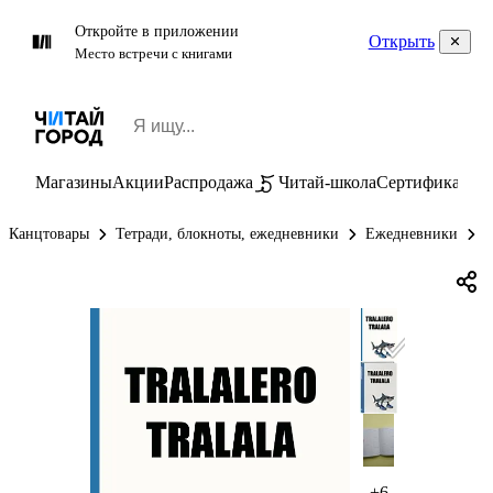
Откройте в приложении
Открыть
Место встречи с книгами
Магазины
Акции
Распродажа
Читай-школа
Сертификаты
П
Канцтовары
Тетради, блокноты, ежедневники
Ежедневники
Е
+6