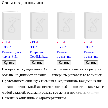
С этим товаром покупают
131 ₽
119 ₽
191 ₽
131 ₽
109 ₽
99 ₽
159 ₽
109 ₽
Гелевая ручка
Корректор
Гелевая
Гелевая
черная 0,5
GoodMark,
ручка пиши-
ручка пиши-
мм, Basic,
20 мл, кисть,
стирай
стирай синяя
Купить
Купить
Купить
Купить
Schiller
морозостойкий,
синяя,
0,5 мм,
Выгораете от дедлайнов? Хаос расписания и нехватка ресурса
на спиртовой
«Кнопка-
Restart, Yoi, в
основе
Клип»,
ассортименте
больше не диктуют правила — теперь вы управляете временем!
Феникс+
Представляем линейку стильных ежедневников. Каждый из них
— ваш персональный ассистент, который поможет справиться с
любой задачей, распланировать все дела и прокачать личную
Перейти к описанию и характеристикам
продуктивность.