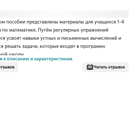
ом пособии представлены материалы для учащихся 1-4
в по математике. Путём регулярных упражнений
ся усвоят навыки устных и письменных вычислений и
ся решать задачи, которые входят в программу
ной школы.
и к описанию и характеристикам
отзывов
Читать отрывок
е содержит материал, направленный на формирование
тических знаний, умений и навыков. Оно полезно всем
икам в качестве дополнительного материала по
тике. Пособие можно использовать для коллективной и
дуальной работы в классе и дома.