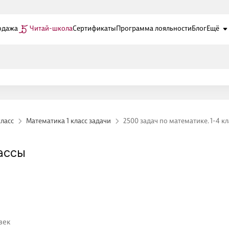
одажа
Читай-школа
Сертификаты
Программа лояльности
Блог
Ещё
класс
Математика 1 класс задачи
2500 задач по математике. 1-4 к
ассы
век