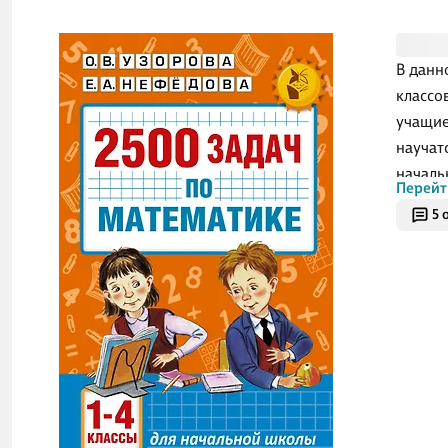
В данн
классо
учащие
научат
началь
Перейт
5 
Пособи
матема
школьн
матема
индиви