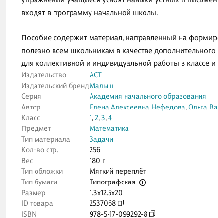
входят в программу начальной школы.
Пособие содержит материал, направленный на формиро
полезно всем школьникам в качестве дополнительного
для коллективной и индивидуальной работы в классе и
Издательство
АСТ
Издательский бренд
Малыш
Серия
Академия начального образования
Автор
Елена Алексеевна Нефедова
,
Ольга Ва
Класс
1
,
2
,
3
,
4
Предмет
Математика
Тип материала
Задачи
Кол-во стр.
256
Вес
180 г
Тип обложки
Мягкий переплёт
Типографская
Тип бумаги
Размер
1.3x12.5x20
ID товара
2537068
ISBN
978-5-17-099292-8