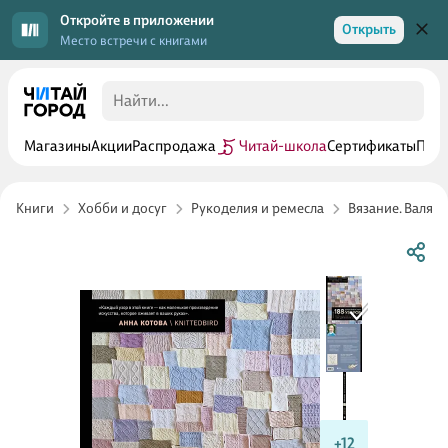
Откройте в приложении
Открыть
Место встречи с книгами
Магазины
Акции
Распродажа
Читай-школа
Сертификаты
Прог
Книги
Хобби и досуг
Рукоделия и ремесла
Вязание. Валян
+12