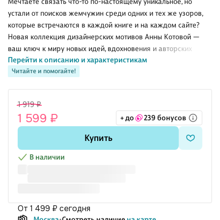
Мечтаете связать что-то по-настоящему уникальное, но
устали от поисков жемчужин среди одних и тех же узоров,
которые встречаются в каждой книге и на каждом сайте?
Новая коллекция дизайнерских мотивов Анны Котовой —
ваш ключ к миру новых идей, вдохновения и авторских
Перейти к описанию и характеристикам
решений.
Читайте и помогайте!
«Каждый узор — это маленькая история, которую вы
вплетаете в свое изделие. Пусть эти истории будут
1 919 ₽
красивыми». — Анна Котова
1 599 ₽
+ до
239 бонусов
В книге:
Купить
• 188 уникальных авторских узоров для вязания спицами,
которых не найти больше нигде
В наличии
• Ажуры, араны, косы, геометрия, растительные и детские
мотивы, современные узоры в стиле модных домов.
• Четкие схемы и проверенные тестовой группой схемы и
описания —
от 1 499 ₽
сегодня
Москва
Смотреть наличие
на карте