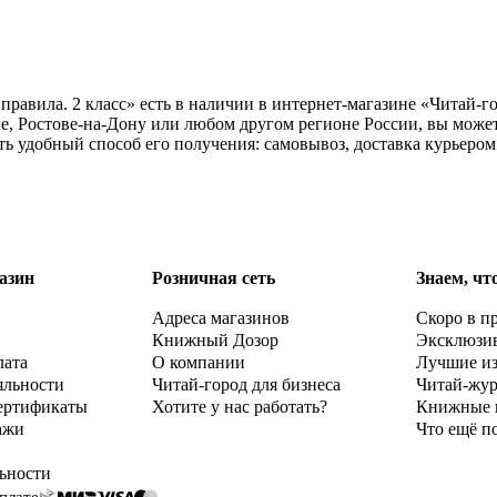
правила. 2 класс» есть в наличии в интернет-магазине «Читай-г
, Ростове-на-Дону или любом другом регионе России, вы можете
ать удобный способ его получения: самовывоз, доставка курьеро
азин
Розничная сеть
Знаем, чт
Адреса магазинов
Скоро в п
Книжный Дозор
Эксклюзи
лата
О компании
Лучшие и
яльности
Читай-город для бизнеса
Читай-жу
ертификаты
Хотите у нас работать?
Книжные 
ажи
Что ещё п
ьности