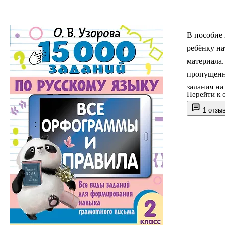
В пособие 
ребёнку на
материала.
пропущенну
задания на
Перейти к 
словарные 
1 отзы
тестам и о
образовани