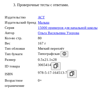
3. Проверочные тесты с ответами.
Издательство
АСТ
Издательский бренд
Малыш
Серия
15000 примеров для начальной школы
Автор
Ольга Васильевна Узорова
Кол-во стр.
80
Вес
167 г
Тип обложки
Мягкий переплёт
Типографская
Тип бумаги
Размер
0.5x21.1x28
3065414
ID товара
978-5-17-164513-7
ISBN
Возрастное
0+
ограничение