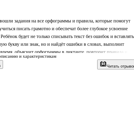
вошли задания на все орфограммы и правила, которые помогут
учиться писать грамотно и обеспечат более глубокое усвоение
 Ребёнок будет не только списывать текст без ошибок и вставлять
ю букву или знак, но и найдёт ошибки в словах, выполнит
 время, объяснит орфограммы в диктанте, повторит правила и
описанию и характеристикам
слова, выполнит тесты. В конце книги приведены ответы к
в
Читать отрыво
бъяснение орфограмм к коротким диктантам. Для начального
я.