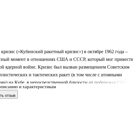
кризис («Кубинский ракетный кризис») в октябре 1962 года –
сный момент в отношениях США и СССР, который мог привест
ной ядерной войне. Кризис был вызван размещением Советским
листических и тактических ракет (в том числе с атомными
ми) на Кубе, в непосредственной близости от побережья США.
описанию и характеристикам
бытиях рассказывает Роберт Кеннеди, Генеральный прокурор
ть отзыв
 по 1964 год, младший брат президента Джона Кеннеди. Расска
ннеди полон драматических подробностей о том, как мир стоял 
калипсиса, когда, по минимальным оценкам, в один день могло
до 80 миллионов человек. Кеннеди пишет и об уроках Карибско