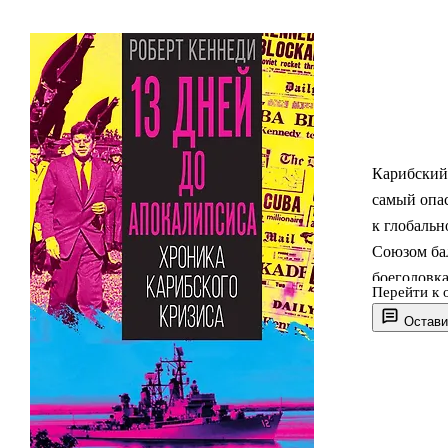
Карибский 
самый опа
к глобаль
Союзом бал
боеголовка
Перейти к 
Об этих со
Остави
США с 1961
Роберта Ке
пороге Апо
погибнуть 
кризиса,