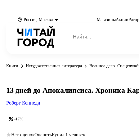
Россия, Москва
Магазины
Акции
Расп
Книги
Нехудожественная литература
Военное дело. Спецслуж
13 дней до Апокалипсиса. Хроника Ка
Роберт Кеннеди
-17%
Нет оценок
Оценить
Купил 1 человек