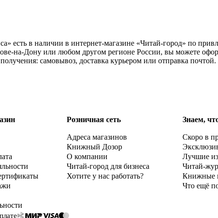
а» есть в наличии в интернет-магазине «Читай-город» по привл
ове-на-Дону или любом другом регионе России, вы можете офор
получения: самовывоз, доставка курьером или отправка почтой.
азин
Розничная сеть
Знаем, чт
Адреса магазинов
Скоро в п
Книжный Дозор
Эксклюзи
лата
О компании
Лучшие и
яльности
Читай-город для бизнеса
Читай-жу
ертификаты
Хотите у нас работать?
Книжные 
ажи
Что ещё п
ьности
плате