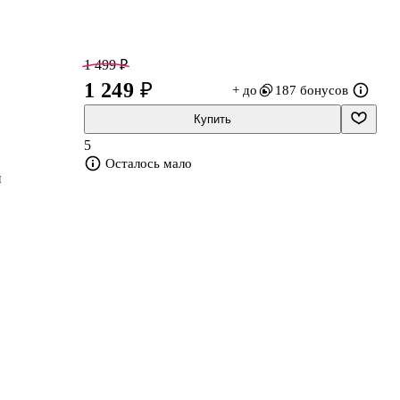
1 499 ₽
1 249 ₽
+ до
187 бонусов
Купить
5
Осталось мало
и
з
на
го