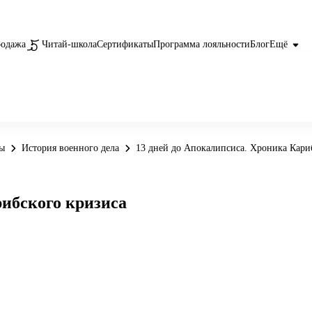
родажа
Читай-школа
Сертификаты
Программа лояльности
Блог
Ещё
бы
История военного дела
13 дней до Апокалипсиса. Хроника Кари
рибского кризиса