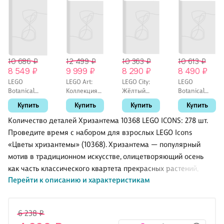
10 686 ₽
12 499 ₽
10 363 ₽
10 613 ₽
8 549 ₽
9 999 ₽
8 290 ₽
8 490 ₽
LEGO
LEGO Art:
LEGO City:
LEGO
Botanical
Коллекция
Жёлтый
Botanical
Collection:
Фауна Тигр,
бульдозер,
Collection:
Купить
Купить
Купить
Купить
Орхидея в
744 детали
682 детали
Бонсай, 878
горшке, 608
(31217)
(60466)
деталей
Количество деталей Хризантема 10368 LEGO ICONS: 278 шт.
деталей
(10281)
Проведите время с набором для взрослых LEGO Icons
(10311)
«Цветы хризантемы» (10368). Хризантема — популярный
мотив в традиционном искусстве, олицетворяющий осень
как часть классического квартета прекрасных растений,
Перейти к описанию и характеристикам
известного как «Четыре джентльмена». Займитесь
продуманным строительным проектом или порадуйте
близкого человека этой вечной цветочной композицией —
6 238 ₽
идеальная идея подарка на любой случай.