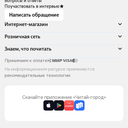
Вопросы и ответы
Поучаствовать в интервью
Написать обращение
Интернет-магазин
Акции
Розничная сеть
Распродажа
Доставка и оплата
Адреса магазинов
Знаем, что почитать
Программа лояльности
Книжный Дозор
Подарочные сертификаты
О компании
Скоро в продаже
Принимаем к оплате
Правила продажи
Читай-город для бизнеса
Эксклюзивные новинки
На информационном ресурсе применяются
Политика конфиденциальности
Хотите у нас работать?
Лучшие из лучших
рекомендательные технологии
.
Читай-журнал
Книжные циклы
Что ещё почитать?
Скачайте приложение «Читай-город»