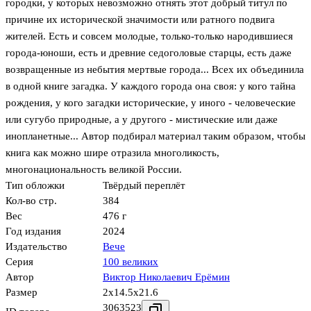
городки, у которых невозможно отнять этот добрый титул по
причине их исторической значимости или ратного подвига
жителей. Есть и совсем молодые, только-только народившиеся
города-юноши, есть и древние седоголовые старцы, есть даже
возвращенные из небытия мертвые города... Всех их объединила
в одной книге загадка. У каждого города она своя: у кого тайна
рождения, у кого загадки исторические, у иного - человеческие
или сугубо природные, а у другого - мистические или даже
инопланетные... Автор подбирал материал таким образом, чтобы
книга как можно шире отразила многоликость,
многонациональность великой России.
Тип обложки
Твёрдый переплёт
Кол-во стр.
384
Вес
476 г
Год издания
2024
Издательство
Вече
Серия
100 великих
Автор
Виктор Николаевич Ерёмин
Размер
2x14.5x21.6
3063523