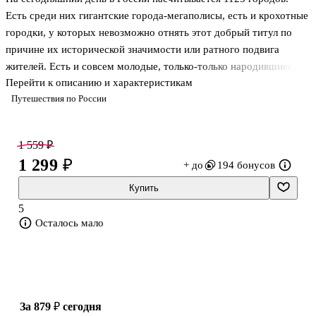
Есть среди них гигантские города-мегаполисы, есть и крохотные
городки, у которых невозможно отнять этот добрый титул по
причине их исторической значимости или ратного подвига
жителей. Есть и совсем молодые, только-только народившиеся
Перейти к описанию и характеристикам
города-юноши, есть и древние седоголовые старцы, есть даже
Путешествия по России
возвращенные из небытия мертвые города... Всех их объединила
в одной книге загадка. У каждого города она своя: у кого тайна
рождения, у кого загадки исторические, у иного - человеческие
1 559 ₽
или сугубо природные, а у другого - мистические или даже
1 299 ₽
+ до
194 бонусов
инопланетные... Автор подбирал материал таким образом, чтобы
книга как можно шире отразила многоликость, мн
Купить
5
Осталось мало
за 879 ₽
сегодня