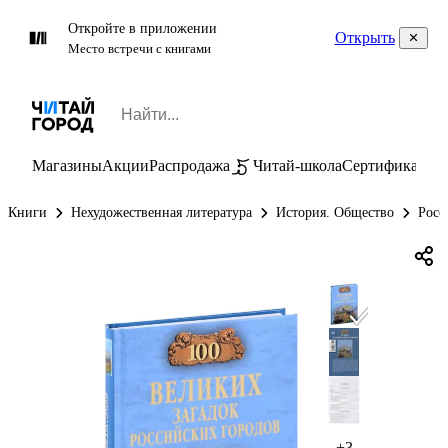
Откройте в приложении
Открыть
Место встречи с книгами
Магазины
Акции
Распродажа
Читай-школа
Сертификаты
П
Книги
Нехудожественная литература
История. Общество
Росс
+3