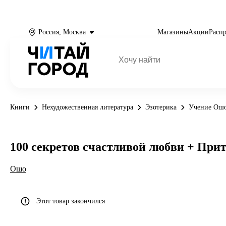
Россия, Москва
Магазины
Акции
Расп
Книги
Нехудожественная литература
Эзотерика
Учение Ош
100 секретов счастливой любви + Прит
Ошо
Этот товар закончился