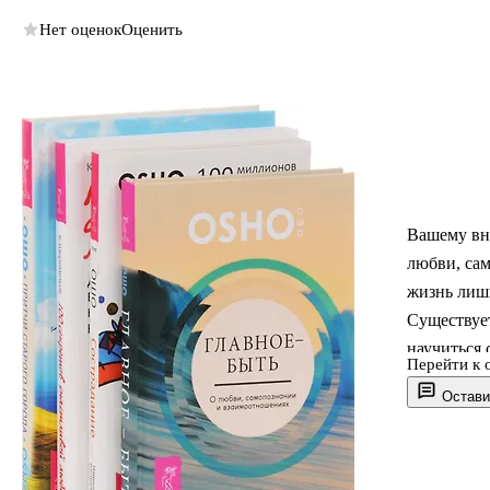
Нет оценок
Оценить
Вашему вни
любви, сам
жизнь лиши
Существуе
научиться 
Перейти к 
что возмож
Остави
после того
после того
Наивысший