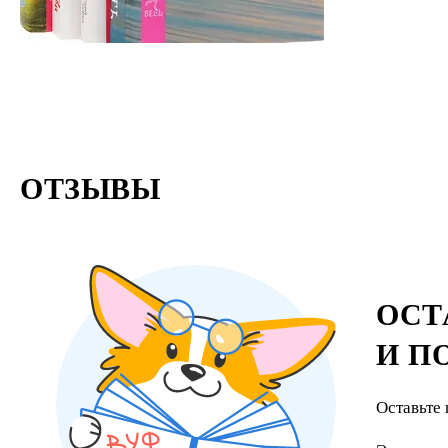
проникать 
ОТЗЫВЫ
ОСТ
И П
Оставьте 