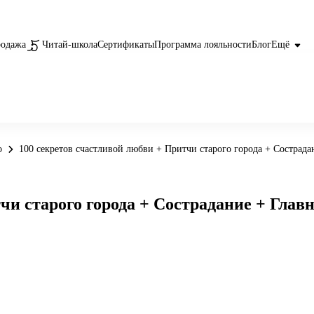
родажа
Читай-школа
Сертификаты
Программа лояльности
Блог
Ещё
о
100 секретов счастливой любви + Притчи старого города + Сострада
чи старого города + Сострадание + Главн