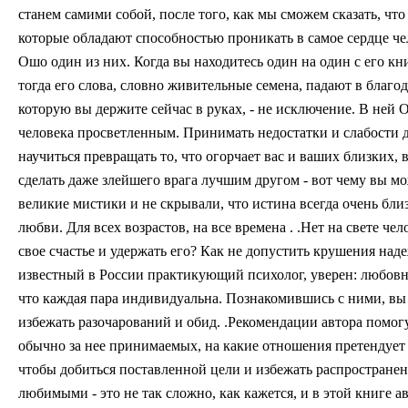
станем самими собой, после того, как мы сможем сказать, что
которые обладают способностью проникать в самое сердце че
Ошо один из них. Когда вы находитесь один на один с его кн
тогда его слова, словно живительные семена, падают в благ
которую вы держите сейчас в руках, - не исключение. В ней 
человека просветленным. Принимать недостатки и слабости др
научиться превращать то, что огорчает вас и ваших близких,
сделать даже злейшего врага лучшим другом - вот чему вы мо
великие мистики и не скрывали, что истина всегда очень бли
любви. Для всех возрастов, на все времена . .Нет на свете ч
свое счастье и удержать его? Как не допустить крушения на
известный в России практикующий психолог, уверен: любовн
что каждая пара индивидуальна. Познакомившись с ними, в
избежать разочарований и обид. .Рекомендации автора помогу
обычно за нее принимаемых, на какие отношения претендует в
чтобы добиться поставленной цели и избежать распростран
любимыми - это не так сложно, как кажется, и в этой книге а