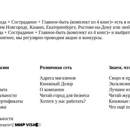
ода + Сострадание + Главное-быть (комплект из 4 книг)» есть в
ем Новгороде, Казани, Екатеринбурге, Ростове-на-Дону или люб
а + Сострадание + Главное-быть (комплект из 4 книг)» и выбрат
риятнее, мы регулярно проводим акции и конкурсы.
азин
Розничная сеть
Знаем, чт
Адреса магазинов
Скоро в п
Книжный Дозор
Эксклюзи
лата
О компании
Лучшие и
яльности
Читай-город для бизнеса
Читай-жу
ертификаты
Хотите у нас работать?
Книжные 
ажи
Что ещё п
ьности
плате