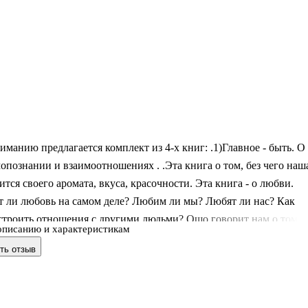
манию предлагается комплект из 4-х книг: .1)Главное - быть. О
опознании и взаимоотношениях . .Эта книга о том, без чего наш
тся своего аромата, вкуса, красочности. Эта книга - о любви.
т ли любовь на самом деле? Любим ли мы? Любят ли нас? Как
строить отношения с другими людьми? Ошо говорит нам о том,
описанию и характеристикам
ность любить есть у каждого, но реализовать ее мы можем лишь
ть отзыв
, как узнаем самого себя, после того, как мы станем самими собой
, как мы сможем сказать, что мы есть. . .2)Сострадание.
 расцвет любви . .Людей, которые обладают способностью