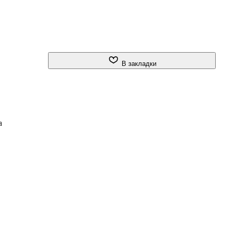
В закладки
а
,