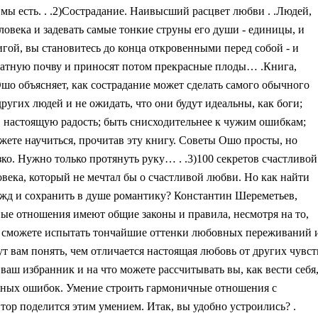
 мы есть. . .2)Сострадание. Наивысший расцвет любви . .Людей,
ловека и задевать самые тонкие струны его души - единицы, и
игой, вы становитесь до конца откровенными перед собой - и
одатную почву и приносят потом прекрасные плоды… .Книга,
Ошо объясняет, как сострадание может сделать самого обычного
угих людей и не ожидать, что они будут идеальны, как боги;
 в настоящую радость; быть снисходительнее к чужим ошибкам;
жете научиться, прочитав эту книгу. Советы Ошо просты, но
зко. Нужно только протянуть руку… . .3)100 секретов счастливой
еловека, который не мечтал бы о счастливой любви. Но как найти
дежд и сохранить в душе романтику? Константин Шереметьев,
ые отношения имеют общие законы и правила, несмотря на то,
ы сможете испытать тончайшие оттенки любовных переживаний 
т вам понять, чем отличается настоящая любовь от других чувст
аш избранник и на что можете рассчитывать вы, как вести себя
енных ошибок. Умение строить гармоничные отношения с
втор поделится этим умением. Итак, вы удобно устроились? .