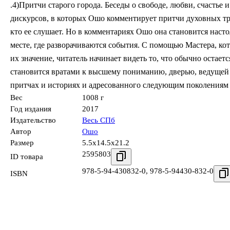
.4)Притчи старого города. Беседы о свободе, любви, счастье
дискурсов, в которых Ошо комментирует притчи духовных тра
кто ее слушает. Но в комментариях Ошо она становится настол
месте, где разворачиваются события. С помощью Мастера, ко
их значение, читатель начинает видеть то, что обычно остает
становится вратами к высшему пониманию, дверью, ведущей 
притчах и историях и адресованного следующим поколениям 
Вес
1008 г
Год издания
2017
Издательство
Весь СПб
Автор
Ошо
Размер
5.5x14.5x21.2
2595803
ID товара
978-5-94-430832-0
,
978-5-94430-832-0
ISBN