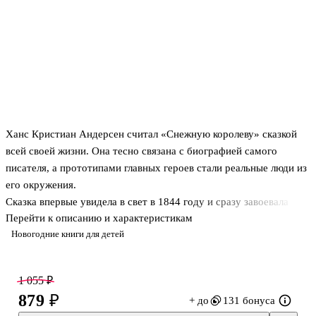
Ханс Кристиан Андерсен считал «Снежную королеву» сказкой
всей своей жизни. Она тесно связана с биографией самого
писателя, а прототипами главных героев стали реальные люди из
его окружения.
Сказка впервые увидела в свет в 1844 году и сразу завоевала
Перейти к описанию и характеристикам
любовь читателей. Трогательная и светлая история о
Новогодние книги для детей
самоотверженной любви, побеждающей зло, о вере и
преданности, которые делают даже самого слабого человека
стойким, решительным и смелым перед лицом невзгод и
1 055 ₽
тяжёлых испытаний, прекрасный повод поговорить с ребёнком о
879 ₽
+ до
131 бонуса
вечных ценностях, о борьбе добра и зла.