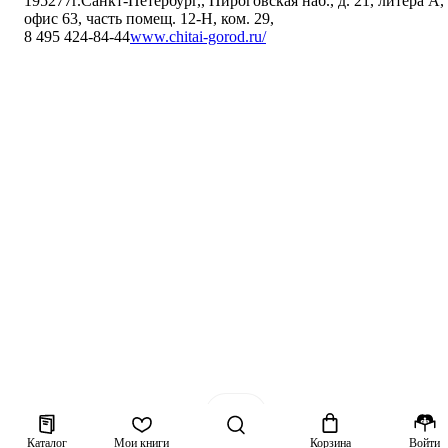
195277
г.Санкт-Петербург,
,
Пироговская наб., д. 21, литера А,
офис 63, часть помещ. 12-Н, ком. 29
,
8 495 424-84-44
www.chitai-gorod.ru/
Каталог
Мои книги
Корзина
Войти