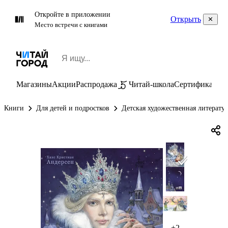
Откройте в приложении
Открыть
Место встречи с книгами
Магазины
Акции
Распродажа
Читай-школа
Сертификаты
П
Книги
Для детей и подростков
Детская художественная литерату
+2