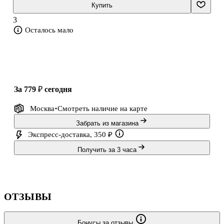
Перевод с датского А. и П. Ганзен
Купить
Художник Екатерина Бородачева
3
Осталось мало
за 779 ₽
сегодня
Москва
Смотреть наличие
на карте
Забрать из магазина
Экспресс-доставка, 350 ₽
Получить за 3 часа
ОТЗЫВЫ
Бонусы за отзывы