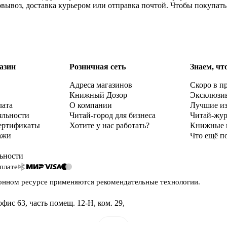
вывоз, доставка курьером или отправка почтой. Чтобы покупат
азин
Розничная сеть
Знаем, чт
Адреса магазинов
Скоро в п
Книжный Дозор
Эксклюзи
лата
О компании
Лучшие и
яльности
Читай-город для бизнеса
Читай-жу
ертификаты
Хотите у нас работать?
Книжные 
ажи
Что ещё п
ьности
плате
онном ресурсе применяются
рекомендательные технологии
.
офис 63, часть помещ. 12-Н, ком. 29
,