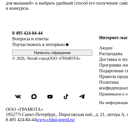
для малышей» и выбрать удобный способ его получения: само
и конкурсы.
8 495 424-84-44
Интернет-маг
Вопросы и ответы
Поучаствовать в интервью
Акции
Написать обращение
Распродажа
© 2026, Читай-город
ООО «ГРАМОТА»
Доставка и оп
Программа ло
Подарочные с
Правила прод
Политика
конфиденциал
Принимаем к о
На информаци
ООО «ГРАМОТА»
195277
г.Санкт-Петербург,
,
Пироговская наб., д. 21, литера А, 
8 495 424-84-44
www.chitai-gorod.ru/