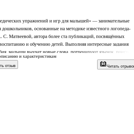
педических упражнений и игр для малышей» — занимательные
я дошкольников, основанные на методике известного логопеда-
. С. Матвеевой, автора более ста публикаций, посвящённых
 воспитанию и обучению детей. Выполняя интересные задания
бия, малыши выучат новые слова, потренируют язычок, поиграю
описанию и характеристикам
ми, научатся говорить правильно и выразительно. Игры со
ть отзыв
Читать отрыво
дыхательные, голосовые и артикуляционные упражнения позволя
ать чёткую и выразительную дикцию, развить голосовые
и ребёнка, потренировать мелкую моторику, память, внимание,
фантазию.
ьного возраста.