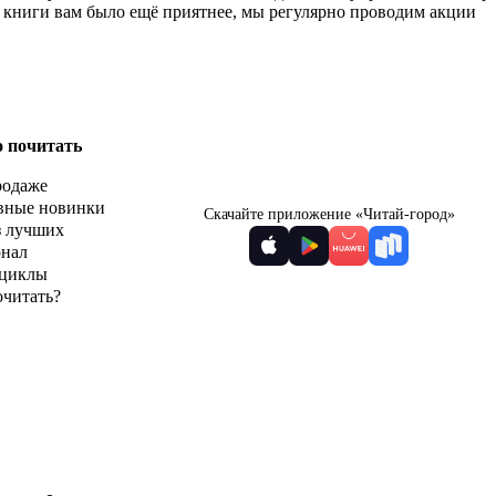
ь книги вам было ещё приятнее, мы регулярно проводим акции
о почитать
родаже
вные новинки
Скачайте приложение «Читай-город»
з лучших
рнал
циклы
очитать?