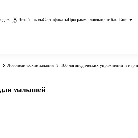
родажа
Читай-школа
Сертификаты
Программа лояльности
Блог
Ещё
Логопедические задания
100 логопедических упражнений и игр 
р для малышей