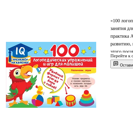
«100 лого
занятия дл
практика А
развитию,
этого посо
Перейти к 
с картинка
Остави
звуками, 
сформиров
возможност
проявить 
Для дошкол