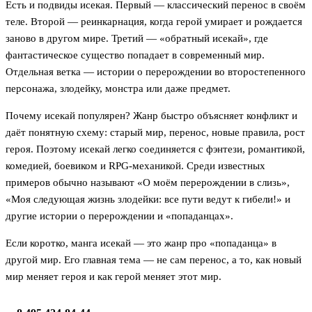
Есть и подвиды исекая. Первый — классический перенос в своём
теле. Второй — реинкарнация, когда герой умирает и рождается
заново в другом мире. Третий — «обратный исекай», где
фантастическое существо попадает в современный мир.
Отдельная ветка — истории о перерождении во второстепенного
персонажа, злодейку, монстра или даже предмет.
Почему исекай популярен? Жанр быстро объясняет конфликт и
даёт понятную схему: старый мир, перенос, новые правила, рост
героя. Поэтому исекай легко соединяется с фэнтези, романтикой,
комедией, боевиком и RPG-механикой. Среди известных
примеров обычно называют «О моём перерождении в слизь»,
«Моя следующая жизнь злодейки: все пути ведут к гибели!» и
другие истории о перерождении и «попаданцах».
Если коротко, манга исекай — это жанр про «попаданца» в
другой мир. Его главная тема — не сам перенос, а то, как новый
мир меняет героя и как герой меняет этот мир.