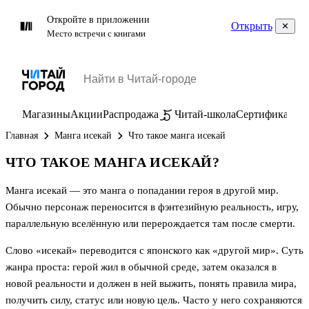
Откройте в приложении
Открыть
Место встречи с книгами
Магазины
Акции
Распродажа
Читай-школа
Сертификаты
П
Главная
Манга исекай
Что такое манга исекай
ЧТО ТАКОЕ МАНГА ИСЕКАЙ?
Манга исекай — это манга о попадании героя в другой мир.
Обычно персонаж переносится в фэнтезийную реальность, игру,
параллельную вселённую или перерождается там после смерти.
Слово «исекай» переводится с японского как «другой мир». Суть
жанра проста: герой жил в обычной среде, затем оказался в
новой реальности и должен в ней выжить, понять правила мира,
получить силу, статус или новую цель. Часто у него сохраняются