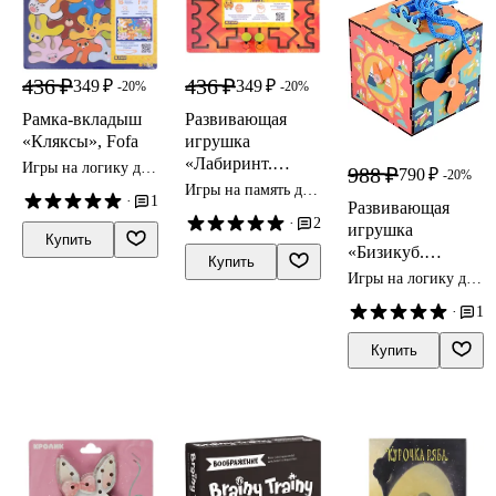
436 ₽
436 ₽
349 ₽
349 ₽
-20%
-20%
Рамка-вкладыш
Развивающая
«Кляксы», Fofa
игрушка
«Лабиринт.
Игры на логику для
988 ₽
790 ₽
-20%
Полушарная
детей
Игры на память для
·
1
Развивающая
доска. Микс»,
детей
·
2
игрушка
Fofa
Купить
«Бизикуб.
Купить
Кашалот», Fofa
Игры на логику для
детей
·
1
Купить