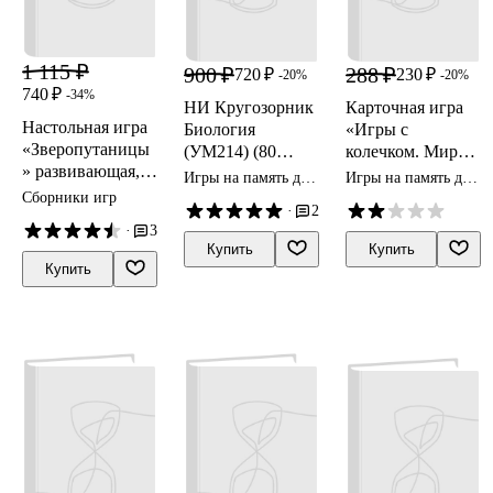
1 115 ₽
900 ₽
288 ₽
720 ₽
230 ₽
-20%
-20%
740 ₽
-34%
НИ Кругозорник
Карточная игра
Настольная игра
Биология
«Игры с
«Зверопутаницы
(УМ214) (80
колечком. Мир
» развивающая,
карто
сада-огорода»,
Игры на память для
Игры на память для
Робинс
терминов+илл.
Vladi Toys
детей
детей
Сборники игр
·
2
правила) (Банда
·
3
умников)
Купить
Купить
(коробка) (8+)
Купить