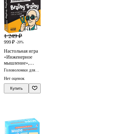
1 249 ₽
999 ₽
-20%
Настольная игра
«Инженерное
мышление»,
Brainy Trainy
Головоломки для
детей
Нет оценок
Купить