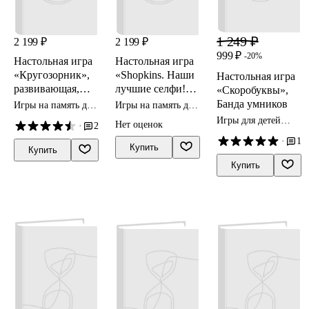
1 249 ₽
2 199 ₽
2 199 ₽
999 ₽
-20%
Настольная игра
Настольная игра
«Кругозорник»,
«Shopkins. Наши
Настольная игра
развивающая,
лучшие селфи!»,
«Скоробуквы»,
Банда умников
Selfie media
Банда умников
Игры на память для
Игры на память для
детей
детей
Игры для детей
Нет оценок
·
2
быстрые
·
1
Купить
Купить
Купить