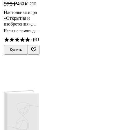
575 ₽
460 ₽
-20%
Настольная игра
«Открытия и
изобретения»,
Геодом
Игры на память для
детей
·
1
Купить