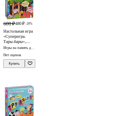
600 ₽
480 ₽
-20%
Настольная игра
«Суперигра.
Тары-бары»,
Дрофа-Медиа
Игры на память для
детей
Нет оценок
Купить