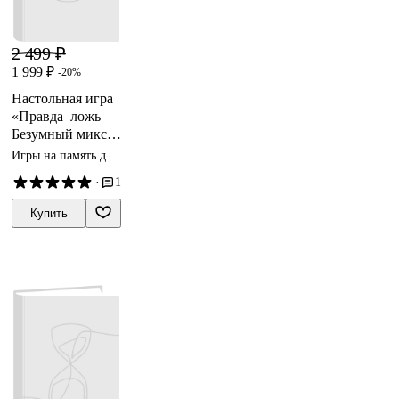
2 499 ₽
1 999 ₽
-20%
Настольная игра
«Правда–ложь
Безумный микс»,
Геодом
Игры на память для
детей
·
1
Купить