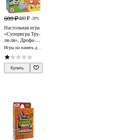
600 ₽
480 ₽
-20%
Настольная игра
«Суперигра Тру-
ля-ля», Дрофа-
Медиа
Игры на память для
детей
Купить