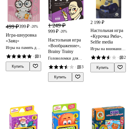
2 199 ₽
1 249 ₽
499 ₽
399 ₽
-20%
Настольная игра
999 ₽
-20%
Игра-шнуровка
«Курочка Ряба»,
Настольная игра
«Заяц»
Selfie media
«Воображение»,
Игры на память для
Игры на внимание
Brainy Trainy
детей
для детей
·
1
·
2
Головоломки для
детей
Купить
·
3
Купить
Купить