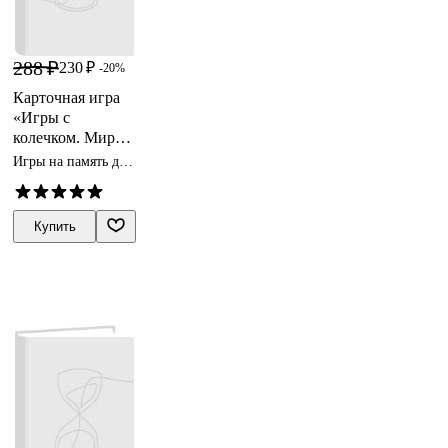
288 ₽
230 ₽
-20%
Карточная игра
«Игры с
колечком. Мир
машин», Vladi
Игры на память для
Toys
детей
Купить