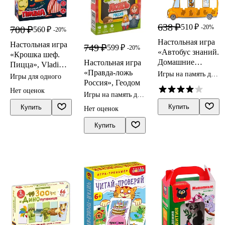
638 ₽
510 ₽
-20%
700 ₽
560 ₽
-20%
Настольная игра
Настольная игра
749 ₽
599 ₽
-20%
«Автобус знаний.
«Крошка шеф.
Домашние
Настольная игра
Пицца», Vladi
животные»,
«Правда-ложь
Игры на память для
Toys
Игры для одного
Bright kids
Россия», Геодом
детей
Нет оценок
Игры на память для
детей
Купить
Купить
Нет оценок
Купить