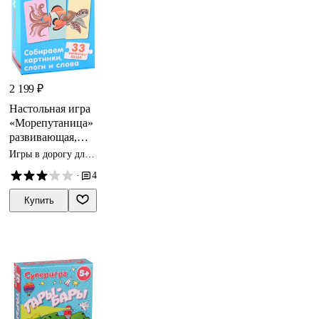
2 199 ₽
Настольная игра
«Морепутаница»
развивающая,
Робинс
Игры в дорогу для
двоих
·
4
Купить