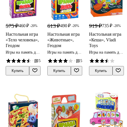
575 ₽
613 ₽
919 ₽
460 ₽
490 ₽
735 ₽
-20%
-20%
-20%
Настольная игра
Настольная игра
Настольная игра
«Тело человека»,
«Животные»,
«Кеша», Vladi
Геодом
Геодом
Toys
Игры на память для
Игры на память для
Игры на память для
детей
детей
детей
·
5
·
5
Купить
Купить
Купить