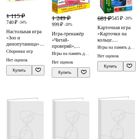
1 115 ₽
1 249 ₽
681 ₽
545 ₽
-20%
740 ₽
-34%
999 ₽
-20%
Карточная игра
Настольная игра
Игра-тренажёр
«Карточки на
«Зоо и
«Читай-
кольце.
динопутаница»
проверяй»,
Животные»,
Игры на память для
развивающая,
Сборники игр
Дрофа-Медиа
Vladi Toys
детей
Игры на память для
Робинс
Нет оценок
детей
Нет оценок
Нет оценок
Купить
Купить
Купить