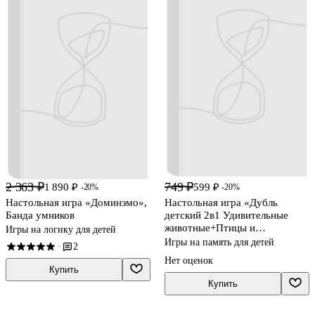
2 363 ₽
749 ₽
1 890 ₽
599 ₽
-20%
-20%
Настольная игра «Доминэмо»,
Настольная игра «Дубль
Банда умников
детский 2в1 Удивительные
животные+Птицы и
Игры на логику для детей
насекомые», Нескучные игры
Игры на память для детей
2
·
Нет оценок
Купить
Купить