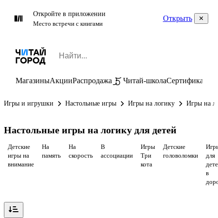
Откройте в приложении
Открыть
Место встречи с книгами
Магазины
Акции
Распродажа
Читай-школа
Сертификаты
П
Игры и игрушки
Настольные игры
Игры на логику
Игры на л
Настольные игры на логику для детей
Детские
На
На
В
Игры
Детские
Игр
игры на
память
скорость
ассоциации
Три
головоломки
для
внимание
кота
дет
в
дор