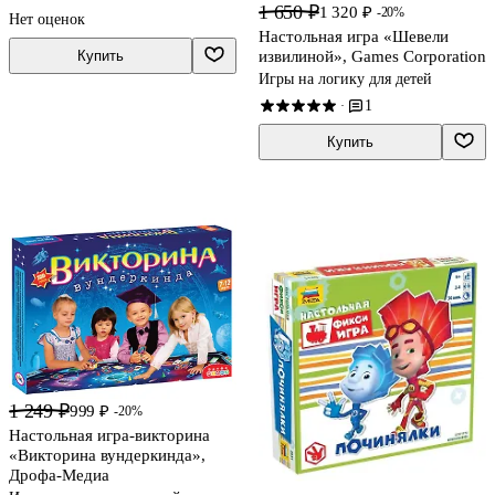
1 650 ₽
1 320 ₽
-20%
Нет оценок
Настольная игра «Шевели
извилиной», Games Corporation
Купить
Игры на логику для детей
1
·
Купить
1 249 ₽
999 ₽
-20%
Настольная игра-викторина
«Викторина вундеркинда»,
Дрофа-Медиа