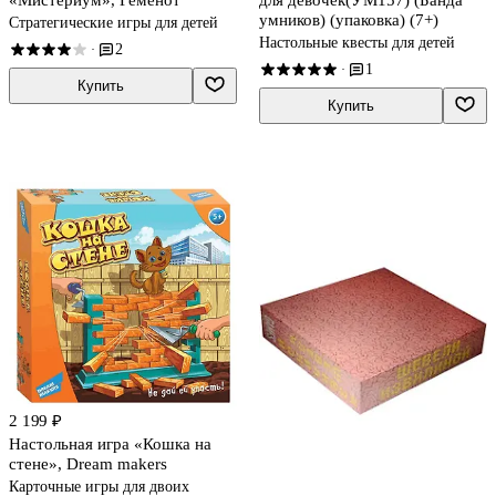
«Мистериум», Геменот
для девочек(УМ157) (Банда
умников) (упаковка) (7+)
Стратегические игры для детей
Настольные квесты для детей
2
·
1
·
Купить
Купить
2 199 ₽
Настольная игра «Кошка на
стене», Dream makers
Карточные игры для двоих