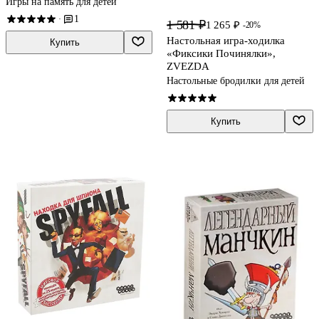
Игры на память для детей
1
·
1 581 ₽
1 265 ₽
-20%
Настольная игра-ходилка
Купить
«Фиксики Починялки»,
ZVEZDA
Настольные бродилки для детей
Купить