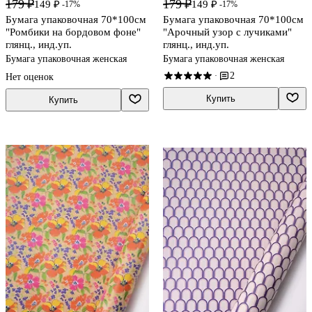
179 ₽
179 ₽
149 ₽
149 ₽
-17%
-17%
Бумага упаковочная 70*100см
Бумага упаковочная 70*100см
"Ромбики на бордовом фоне"
"Арочный узор с лучиками"
глянц., инд.уп.
глянц., инд.уп.
Бумага упаковочная женская
Бумага упаковочная женская
2
·
Нет оценок
Купить
Купить