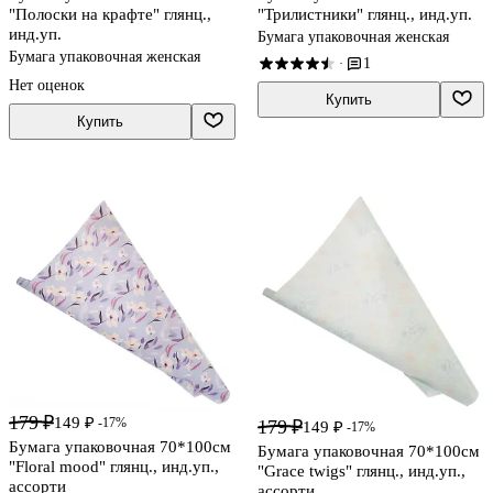
"Полоски на крафте" глянц.,
"Трилистники" глянц., инд.уп.
инд.уп.
Бумага упаковочная женская
Бумага упаковочная женская
1
·
Нет оценок
Купить
Купить
179 ₽
149 ₽
-17%
179 ₽
149 ₽
-17%
Бумага упаковочная 70*100см
Бумага упаковочная 70*100см
"Floral mood" глянц., инд.уп.,
"Grace twigs" глянц., инд.уп.,
ассорти
ассорти