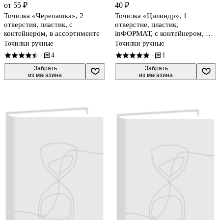
от 55 ₽
40 ₽
Точилка «Черепашка», 2
Точилка «Цилиндр», 1
отверстия, пластик, с
отверстие, пластик,
контейнером, в ассортименте
inФОРМАТ, с контейнером, в
ассортименте
Точилки ручные
Точилки ручные
4
1
·
·
 Забрать

 Забрать

из магазина
из магазина