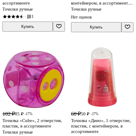
ассортименте
контейнером, в ассортименте,
Bruno Visconti
Точилки ручные
Точилки ручные
1
·
Нет оценок
Купить
Купить
102 ₽
60 ₽
85 ₽
50 ₽
-17%
-17%
Точилка «Сube», 2 отверстия,
Точилка «Дино», 1 отверстие,
пластик, в ассортименте
пластик, с контейнером, в
ассортименте
Точилки ручные