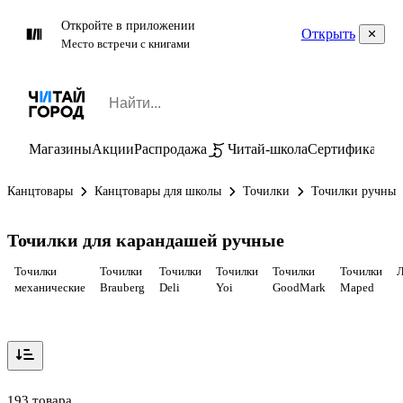
Откройте в приложении
Открыть
Место встречи с книгами
Магазины
Акции
Распродажа
Читай-школа
Сертификаты
П
Канцтовары
Канцтовары для школы
Точилки
Точилки ручные
Точилки для карандашей ручные
Точилки
Точилки
Точилки
Точилки
Точилки
Точилки
Л
механические
Brauberg
Deli
Yoi
GoodMark
Maped
193 товара