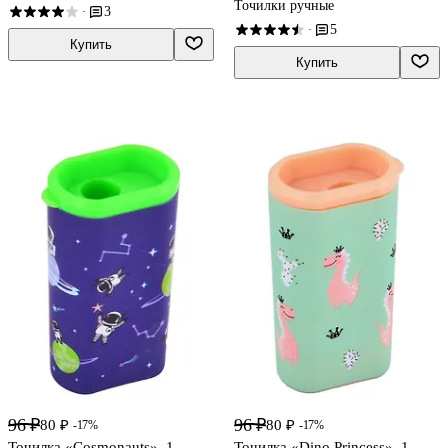
Точилки ручные
3
·
5
·
Купить
Купить
96 ₽
96 ₽
80 ₽
80 ₽
-17%
-17%
Точилка «Cosmonauts», 1
Точилка «Dino Princess», 1