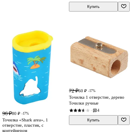
Купить
72 ₽
60 ₽
-17%
Точилка 1 отверстие, дерево
Точилки ручные
4
·
96 ₽
80 ₽
-17%
Точилка «Shark area», 1
Купить
отверстие, пластик, с
контейнером