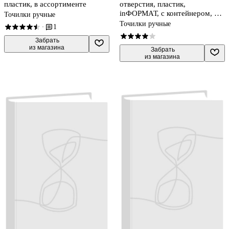
пластик, в ассортименте
отверстия, пластик,
inФОРМАТ, с контейнером, в
Точилки ручные
ассортименте
Точилки ручные
1
·
 Забрать

из магазина
 Забрать

из магазина