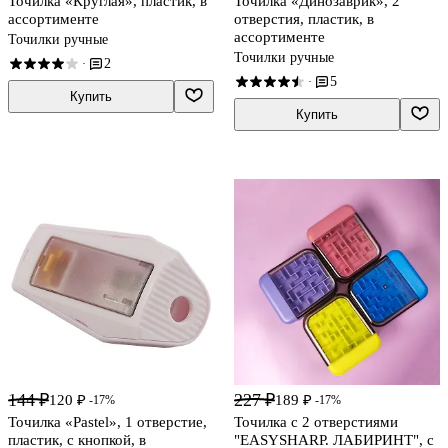
Точилка «Круглая», пластик, в
Точилка «Динозаврик», 2
ассортименте
отверстия, пластик, в
ассортименте
Точилки ручные
Точилки ручные
2
·
5
·
Купить
Купить
144 ₽
227 ₽
120 ₽
189 ₽
-17%
-17%
Точилка «Pastel», 1 отверстие,
Точилка с 2 отверстиями
пластик, с кнопкой, в
"EASYSHARP. ЛАБИРИНТ", с