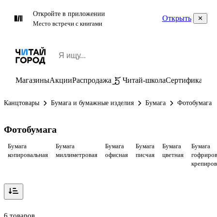
Откройте в приложении
Открыть
Место встречи с книгами
Магазины
Акции
Распродажа
Читай-школа
Сертификаты
П
Канцтовары
Бумага и бумажные изделия
Бумага
Фотобумага
Фотобумага
Бумага
Бумага
Бумага
Бумага
Бумага
Бумага
копировальная
миллиметровая
офисная
писчая
цветная
гофриров
крепиров
6 товаров