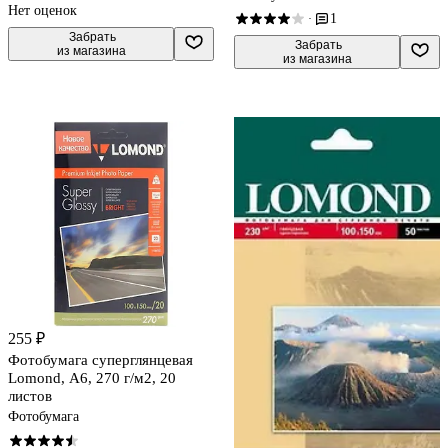
Нет оценок
1
·
 Забрать

 Забрать

из магазина
из магазина
255 ₽
Фотобумага суперглянцевая
Lomond, А6, 270 г/м2, 20
листов
Фотобумага