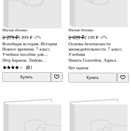
Мягкая обложка
Мягкая обложка
2 279 ₽
2 639 ₽
1 899 ₽
2 199 ₽
-17%
-17%
Всеобщая история. История
Основы безопасности
Нового времени. 7 класс.
жизнедеятельности. 7 класс.
Учебное пособие для
Учебник
общеобразовательных
Пётр Баранов, Любовь
Никита Гололобов, Лариса
организаций
Ванюшкина, Анна Юдовская
Льняная, Михаил Маслов, Борис
1
·
Нет оценок
Хренников
Купить
Купить