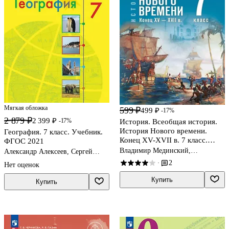
Мягкая обложка
599 ₽
499 ₽
-17%
2 879 ₽
2 399 ₽
-17%
История. Всеобщая история.
История Нового времени.
География. 7 класс. Учебник.
Конец XV-XVII в. 7 класс.
ФГОС 2021
Учебник
Владимир Мединский,
Александр Алексеев, Сергей
Александр Чубарьян
Болысов, Елена Липкина, Вера
2
·
Нет оценок
Николина
Купить
Купить