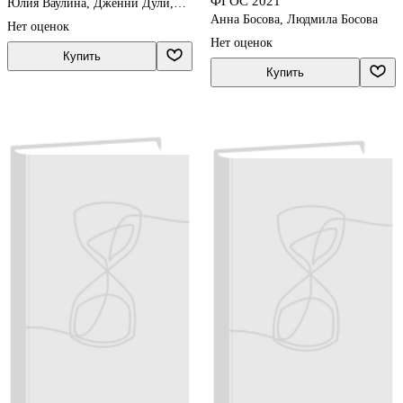
ФГОС 2021
Юлия Ваулина, Дженни Дули,
Ольга Подоляко, Вирджиния
Анна Босова, Людмила Босова
Нет оценок
Эванс
Нет оценок
Купить
Купить