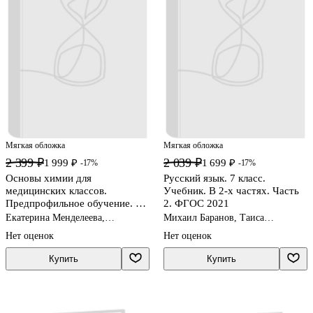
Мягкая обложка
Мягкая обложка
2 399 ₽
2 039 ₽
1 999 ₽
1 699 ₽
-17%
-17%
Основы химии для
Русский язык. 7 класс.
медицинских классов.
Учебник. В 2-х частях. Часть
Предпрофильное обучение. 7
2. ФГОС 2021
класс. Учебник. Углублённый
Екатерина Менделеева,
Михаил Баранов, Таиса
уровень. ФГОС 2021
Александр Сигеев
Ладыженская, Лидия
Нет оценок
Нет оценок
Тростенцова
Купить
Купить