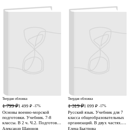
Твердая обложка
Твердая обложка
1 799 ₽
1 319 ₽
1 499 ₽
1 099 ₽
-17%
-17%
Основы военно-морской
Русский язык. Учебник для 7
подготовки. Учебник. 7-8
класса общеобразовательных
классы. В 2 ч. Ч.2. Подготовка
организаций. В двух частях.
старшин шлюпок
Часть II
Александр Шаронов
Елена Быстрова