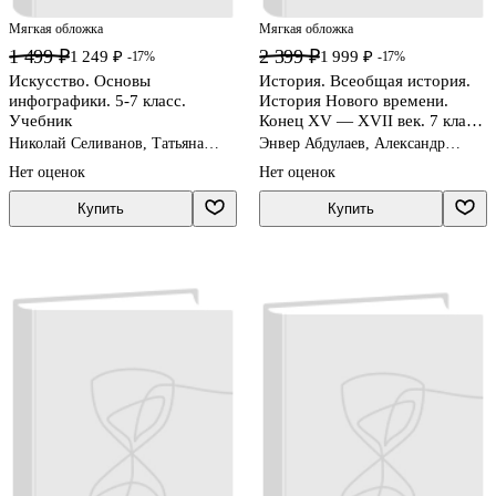
Мягкая обложка
Мягкая обложка
1 499 ₽
2 399 ₽
1 249 ₽
1 999 ₽
-17%
-17%
Искусство. Основы
История. Всеобщая история.
инфографики. 5-7 класс.
История Нового времени.
Учебник
Конец XV — XVII век. 7 класс.
Учебник
Николай Селиванов, Татьяна
Энвер Абдулаев, Александр
Селиванова
Морозов, Сергей Тырин
Нет оценок
Нет оценок
Купить
Купить