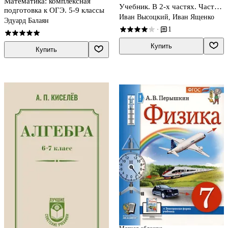
Математика: комплексная
Учебник. В 2-х частях. Часть
подготовка к ОГЭ. 5-9 классы
2. Базовый уровень
Иван Высоцкий, Иван Ященко
Эдуард Балаян
1
·
Купить
Купить