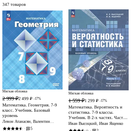
347 товаров
Мягкая обложка
Мягкая обложка
2 999 ₽
2 499 ₽
-17%
1 559 ₽
1 299 ₽
-17%
Математика. Геометрия. 7-9
Математика. Вероятность и
класс. Учебник. Базовый
статистика. 7-9 классы.
уровень
Учебник. В 2-х частях. Часть
Левон Атанасян, Валентин
1. Базовый уровень
Иван Высоцкий, Иван Ященко
Бутузов, Сергей Кадомцев
5
·
2
·