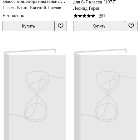
класса общеобразовательных
для 6-7 класса [1977]
организаций
Павел Лукин, Евгений Пчелов
Леонид Горев
Нет оценок
1
·
Купить
Купить