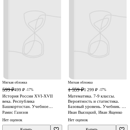
Мягкая обложка
Мягкая обложка
599 ₽
1 559 ₽
499 ₽
1 299 ₽
-17%
-17%
История России XVI-ХVII
Математика. 7-9 классы.
века. Республика
Вероятность и статистика.
Башкортостан. Учебное
Базовый уровень. Учебник. В
пособие для 7 класса
двух частях. Часть 2. ФГОС
Рамис Газизов
Иван Высоцкий, Иван Ященко
общеобразовательных
2021
Нет оценок
Нет оценок
организация
Купить
Купить