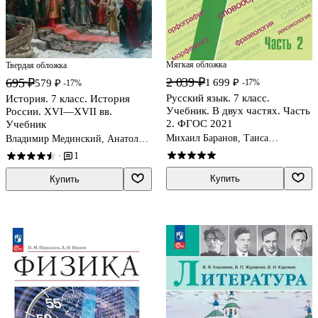
Мягкая обложка
Твердая обложка
2 039 ₽
695 ₽
1 699 ₽
-17%
579 ₽
-17%
Русский язык. 7 класс.
История. 7 класс. История
Учебник. В двух частях. Часть
России. XVI—XVII вв.
2. ФГОС 2021
Учебник
Михаил Баранов, Таиса
Владимир Мединский, Анатолий
Ладыженская, Лидия
Торкунов
1
·
Тростенцова
Купить
Купить