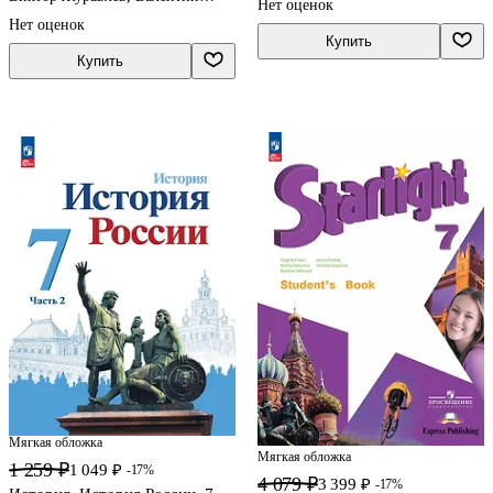
Нет оценок
Глеб Швецов
Коровин, Вера Коровина
Нет оценок
Купить
Купить
Мягкая обложка
Мягкая обложка
1 259 ₽
1 049 ₽
-17%
4 079 ₽
3 399 ₽
-17%