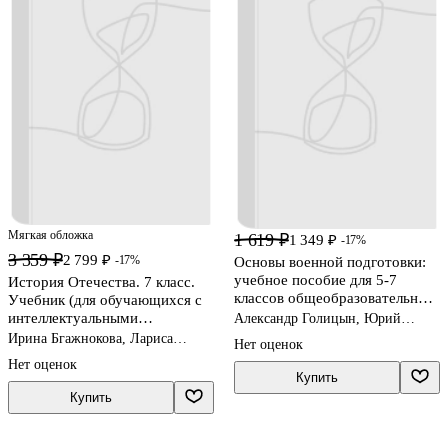
Мягкая обложка
1 619 ₽
1 349 ₽
-17%
3 359 ₽
2 799 ₽
-17%
Основы военной подготовки:
учебное пособие для 5-7
История Отечества. 7 класс.
классов общеобразовательных
Учебник (для обучающихся с
организаций: в 3-х частях.
интеллектуальными
Александр Голицын, Юрий
Часть 2
Костикин, Александр
нарушениями)
Ирина Бгажнокова, Лариса
Нет оценок
Слободский
Смирнова
Нет оценок
Купить
Купить