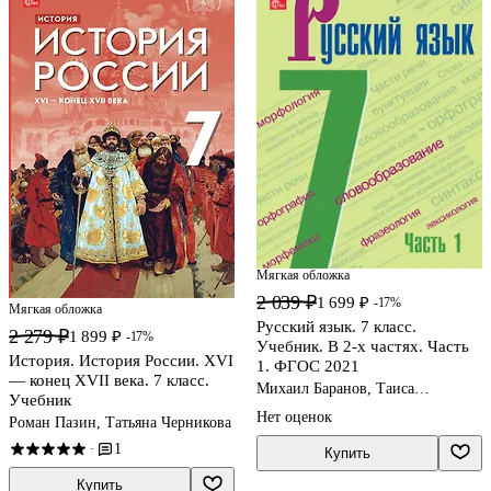
Мягкая обложка
2 039 ₽
1 699 ₽
-17%
Мягкая обложка
Русский язык. 7 класс.
2 279 ₽
1 899 ₽
-17%
Учебник. В 2-х частях. Часть
История. История России. XVI
1. ФГОС 2021
— конец XVII века. 7 класс.
Михаил Баранов, Таиса
Учебник
Ладыженская, Лидия
Нет оценок
Роман Пазин, Татьяна Черникова
Тростенцова
1
·
Купить
Купить