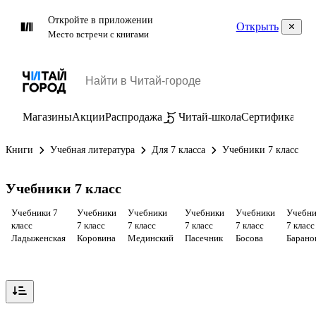
Откройте в приложении
Открыть
Место встречи с книгами
Магазины
Акции
Распродажа
Читай-школа
Сертификаты
П
Книги
Учебная литература
Для 7 класса
Учебники 7 класс
Учебники 7 класс
Учебники 7
Учебники
Учебники
Учебники
Учебники
Учебни
класс
7 класс
7 класс
7 класс
7 класс
7 класс
Ладыженская
Коровина
Мединский
Пасечник
Босова
Барано