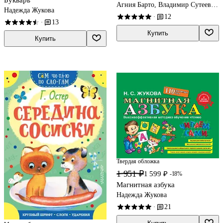
Агния Барто, Владимир Сутеев,
Надежда Жукова
Эдуард Успенский
12
·
13
·
Купить
Купить
Твердая обложка
1 951 ₽
1 599 ₽
-18%
Магнитная азбука
Надежда Жукова
21
·