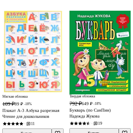
Твердая обложка
Мягкая обложка
792 ₽
109 ₽
649 ₽
-18%
89 ₽
-18%
Букварь (по СанПин)
Плакат А-3 Азбука разрезная
Надежда Жукова
Чтение для дошкольников
19
·
11
·