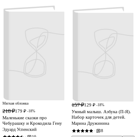
Мягкая обложка
157 ₽
129 ₽
-18%
218 ₽
179 ₽
-18%
Умный малыш. Азбука (П-Я).
Набор карточек для детей.
Маленькие сказки про
Чебурашку и Крокодила Гену
Марина Дружинина
Эдуард Успенский
8
·
10
·