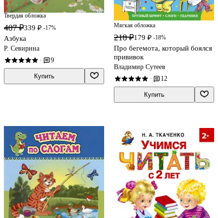
Твердая обложка
Мягкая обложка
407 ₽
339 ₽
-17%
218 ₽
179 ₽
-18%
Азбука
Про бегемота, который боялся
Р. Севирина
прививок
9
·
Владимир Сутеев
Купить
12
·
Купить