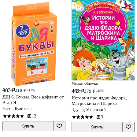
Мягкая обложка
383 ₽
319 ₽
462 ₽
-17%
379 ₽
-18%
ДШ 6. Буквы. Весь алфавит от
Истории про дядю Федора,
А до Я
Матроскина и Шарика
Елена Куликова
Эдуард Успенский
12
·
3
·
Купить
Купить