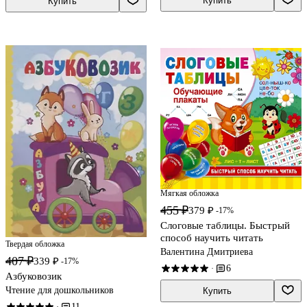
Купить
Купить
Мягкая обложка
455 ₽
379 ₽
-17%
Слоговые таблицы. Быстрый
способ научить читать
Твердая обложка
Валентина Дмитриева
407 ₽
339 ₽
-17%
6
·
Азбуковозик
Чтение для дошкольников
Купить
11
·