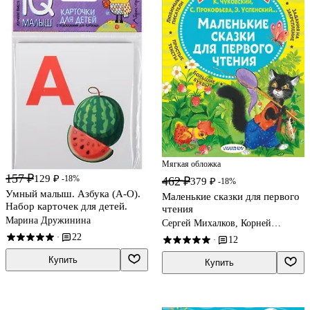
Мягкая обложка
157 ₽
129 ₽
-18%
462 ₽
379 ₽
-18%
Умный малыш. Азбука (А-О).
Маленькие сказки для первого
Набор карточек для детей.
чтения
Марина Дружинина
Сергей Михалков, Корней
Чуковский
22
·
12
·
Купить
Купить