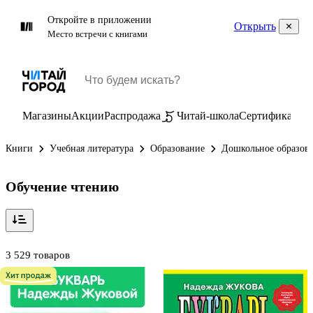
Откройте в приложении
Открыть
Место встречи с книгами
Магазины
Акции
Распродажа
Читай-школа
Сертификаты
П
Книги
Учебная литература
Образование
Дошкольное образов
Обучение чтению
3 529 товаров