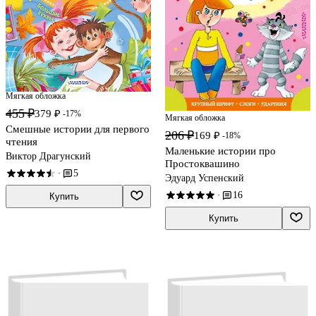
Мягкая обложка
455 ₽
379 ₽
-17%
Мягкая обложка
Смешные истории для первого
206 ₽
169 ₽
-18%
чтения
Маленькие истории про
Виктор Драгунский
Простоквашино
5
·
Эдуард Успенский
16
·
Купить
Купить