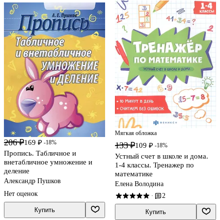
Мягкая обложка
206 ₽
169 ₽
-18%
133 ₽
109 ₽
-18%
Пропись. Табличное и
Устный счет в школе и дома.
внетабличное умножение и
1-4 классы. Тренажер по
деление
математике
Александр Пушков
Елена Володина
Нет оценок
2
·
Купить
Купить