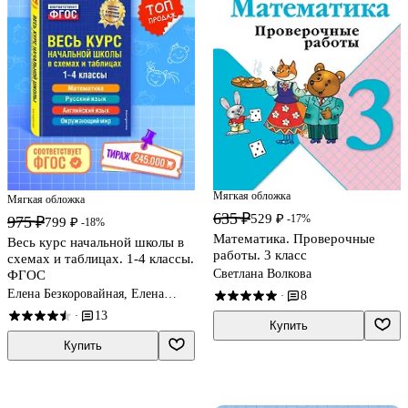
Мягкая обложка
Мягкая обложка
635 ₽
529 ₽
-17%
975 ₽
799 ₽
-18%
Математика. Проверочные
Весь курс начальной школы в
работы. 3 класс
схемах и таблицах. 1-4 классы.
Светлана Волкова
ФГОС
Елена Безкоровайная, Елена
8
·
Берестова, Наталия Вакуленко
13
·
Купить
Купить