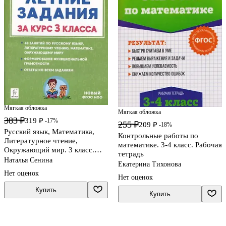
Мягкая обложка
Мягкая обложка
383 ₽
319 ₽
-17%
255 ₽
209 ₽
-18%
Русский язык, Математика,
Контрольные работы по
Литературное чтение,
математике. 3-4 класс. Рабочая
Окружающий мир. 3 класс.
тетрадь
Летние задания
Наталья Сенина
Екатерина Тихонова
Нет оценок
Нет оценок
Купить
Купить