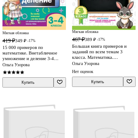
Мягкая обложка
Мягкая обложка
467 ₽
389 ₽
-17%
419 ₽
349 ₽
-17%
Большая книга примеров и
15 000 примеров по
заданий по всем темам 3
математике. Внетабличное
класса. Математика.
умножение и деление 3-4
Супертренинг
Ольга Узорова
классы
Ольга Узорова
Нет оценок
Купить
Купить