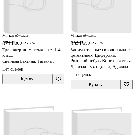
Мягкая обложка
Мягкая обложка
371 ₽
839 ₽
309 ₽
699 ₽
-17%
-17%
Тренажер по математике. 1-4
Занимательные головоломки с
класс
детективом Циферони.
Римский ребус. Книга-квест с
Светлана Бахтина, Татьяна
наклейками
Позднева
Даниэла Луканджели, Адриана
Нет оценок
Молин, Николетта Перини
Нет оценок
Купить
Купить