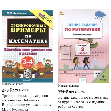
Мягкая обложка
Мягкая обложка
279 ₽
229 ₽
-18%
371 ₽
309 ₽
-17%
Тренировочные примеры по
Летние задания по математике
математике. 3-4 классы.
за курс 3 класса. 3-е издание.
Внетабличное умножение и
рабочая сестра.
деление. ФГОС Новый
Марта Кузнецова