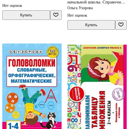
начальной школы. Справочник
Нет оценок
в схемах и таблицах
Ольга Узорова
Купить
Нет оценок
Купить