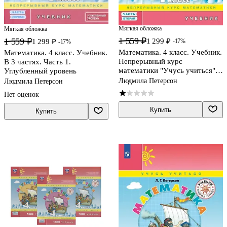
Мягкая обложка
Мягкая обложка
1 559 ₽
1 559 ₽
1 299 ₽
-17%
1 299 ₽
-17%
Математика. 4 класс. Учебник.
Математика. 4 класс. Учебник.
Непрерывный курс
В 3 частях. Часть 1.
математики "Учусь учиться".
Углубленный уровень
В трех частях. Часть вторая
Людмила Петерсон
Людмила Петерсон
Нет оценок
Купить
Купить