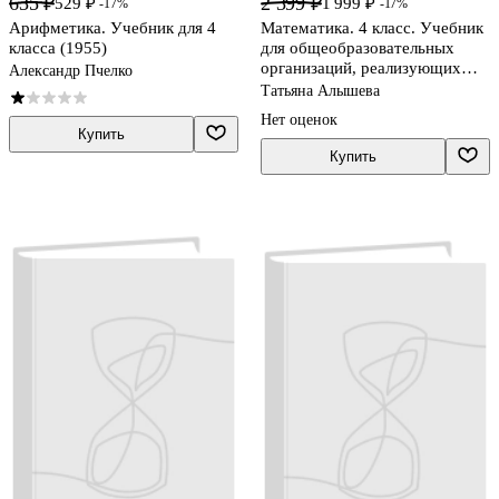
635 ₽
2 399 ₽
529 ₽
1 999 ₽
-17%
-17%
Арифметика. Учебник для 4
Математика. 4 класс. Учебник
класса (1955)
для общеобразовательных
организаций, реализующих
Александр Пчелко
адаптированные основные
Татьяна Алышева
общеобразовательные
Нет оценок
программы. В двух частях.
Купить
Часть 1
Купить