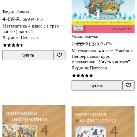
Твердая обложка
4 439 ₽
3 699 ₽
-17%
Математика 4 класс ( в трех
частях) часть 1
Мягкая обложка
Людмила Петерсон
1 499 ₽
1 249 ₽
-17%
Математика. 4 класс. Учебник.
Купить
Непрерывный курс
математики "Учусь учиться".
В трех частях. Часть третья
Людмила Петерсон
Купить