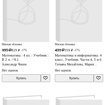
Мягкая обложка
Мягкая обложка
995 ₽
431 ₽
829 ₽
359 ₽
-17%
-17%
Математика : 4 кл. : Учебник :
Математика и информатика. 4
В 2 ч. / Ч.1
класс. Учебник. Части 4, 5 и 6
Александр Чекин
Татьяна Михайлова, Мария
Посицельская, Семён
Нет оценок
Нет оценок
Посицельский, Татьяна Рудченко,
Наталия Сопрунова
Купить
Купить