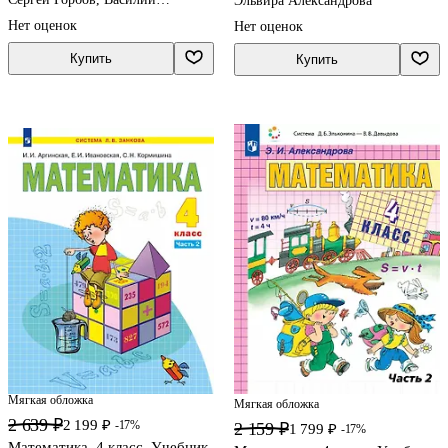
Эльвира Александрова
Давыдов, Генриетта Микулина
Нет оценок
Нет оценок
Купить
Купить
Мягкая обложка
Мягкая обложка
2 639 ₽
2 199 ₽
-17%
2 159 ₽
1 799 ₽
-17%
Математика. 4 класс. Учебник.