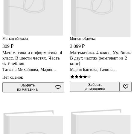
Мягкая обложка
Мягкая обложка
309 ₽
3 099 ₽
Математика и информатика. 4
Математика. 4 класс. Учебник.
класс. В шести частях. Часть
В двух частях (комплект из 2
6. Учебник
книг)
Татьяна Михайлова, Мария
Мария Бантова, Галина
Посицельская, Семён
Бельтюкова, Мария Моро
Нет оценок
Посицельский, Татьяна Рудченко,
Наталия Сопрунова
 Забрать

 Забрать

из магазина
из магазина