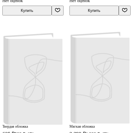
Нет оценок
Нет оценок
Кормишина
Купить
Купить
Твердая обложка
Мягкая обложка