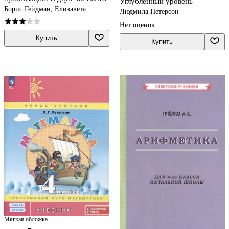
Углубленный уровень
Часть 2
Борис Гейдман, Елизавета
Людмила Петерсон
Зверева, Ирина Мишарина
Нет оценок
Купить
Купить
Мягкая обложка