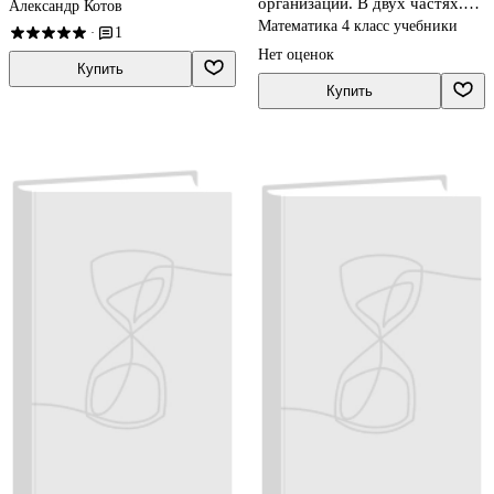
организаций. В двух частях.
Александр Котов
Часть вторая
Математика 4 класс учебники
1
·
Нет оценок
Купить
Купить