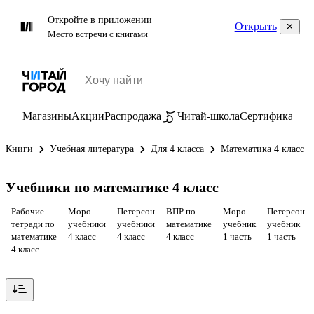
Откройте в приложении
Открыть
Место встречи с книгами
Магазины
Акции
Распродажа
Читай-школа
Сертификаты
П
Книги
Учебная литература
Для 4 класса
Математика 4 класс
Учебники по математике 4 класс
Рабочие
Моро
Петерсон
ВПР по
Моро
Петерсон
тетради по
учебники
учебники
математике
учебник
учебник
математике
4 класс
4 класс
4 класс
1 часть
1 часть
4 класс