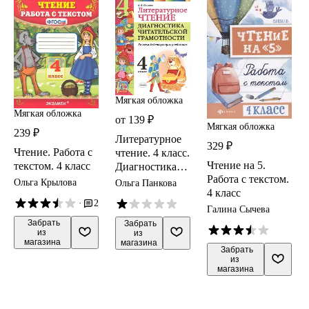
Мягкая обложка
Мягкая обложка
от 139 ₽
Мягкая обложка
239 ₽
Литературное
329 ₽
Чтение. Работа с
чтение. 4 класс.
Чтение на 5.
текстом. 4 класс
Диагностика
Работа с текстом.
читательской
Ольга Крылова
Ольга Панкова
4 класс
грамотности ко
·
2
всем
Галина Сычева
действующим
 Забрать

 Забрать

из 
из 
учебникам.
магазина
магазина
ФГОС
 Забрать

из 
магазина