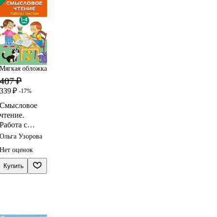
Мягкая обложка
407 ₽
339 ₽
-17%
Смысловое
чтение.
Работа с
текстом. 1-4
Ольга Узорова
класс
Нет оценок
Купить