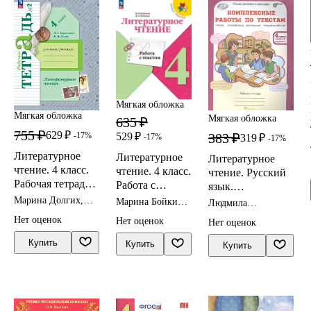
Мягкая обложка
Мягкая обложка
Мягкая обложка
635 ₽
755 ₽
629 ₽
-17%
529 ₽
383 ₽
-17%
319 ₽
-17%
Литературное
Литературное
Литературное
чтение. 4 класс.
чтение. 4 класс.
чтение. Русский
Рабочая тетрадь.
Работа с
язык.
В двух частях.
текстом.
Математика.
Марина Долгих,
Марина Бойкина,
Людмила
Часть 2. ФГОС
Любовь
Учебное
Инна Бубнова
Окружающий
Мищенкова, М.
Нет оценок
Нет оценок
Ефросинина
Нет оценок
2021
Носикова, Ольга
пособие
мир. 4 класс.
Холодова
Комплексные
Купить
Купить
Купить
работы по
текстам. Часть 2.
вариант 1