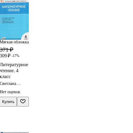
Мягкая обложка
371 ₽
309 ₽
-17%
Литературное
чтение. 4
класс
Светлана
Кутявина
Нет оценок
Купить