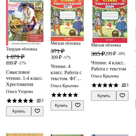
Мягкая обложка
Мягкая обложка
Твердая обложка
371 ₽
365 ₽
299 ₽
-18%
1 079 ₽
309 ₽
-17%
Чтение. 4 класс.
899 ₽
-17%
Чтение. 4
Работа с текстом
Смысловое
класс. Работа с
Ольга Крылова
чтение. 1-4 класс.
текстом. ФГОС
Хрестоматия
Новый
·
3
Ольга Крылова
Ольга Узорова
Купить
·
3
Купить
Купить