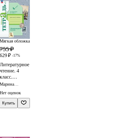
Мягкая обложка
755 ₽
629 ₽
-17%
Литературное
чтение. 4
класс.
Рабочая
Марина
тетрадь. В
Долгих,
Нет оценок
Любовь
двух частях.
Ефросинина
Часть 1.
Купить
ФГОС 2021