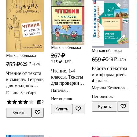
Мягкая обложка
Мягкая обложка
267 ₽
Мягкая обложка
659 ₽
549 ₽
-17%
219 ₽
-18%
755 ₽
629 ₽
-17%
Работа с текстом
Чтение. 1-4
Чтение от текста
и информацией.
классы. Тексты
к смыслу. Тетрадь
4 класс.
для проверки
для младших
Комплексные
Марина Кузнецова,
техники и
Наталья
школьников
проверочные
Галина Зегебарт
Оксана Рыдзе
выразительност
Лободина
Нет оценок
работы
Нет оценок
и чтения.
·
2
Купить
Издание 6-е,
Купить
Купить
исправленное