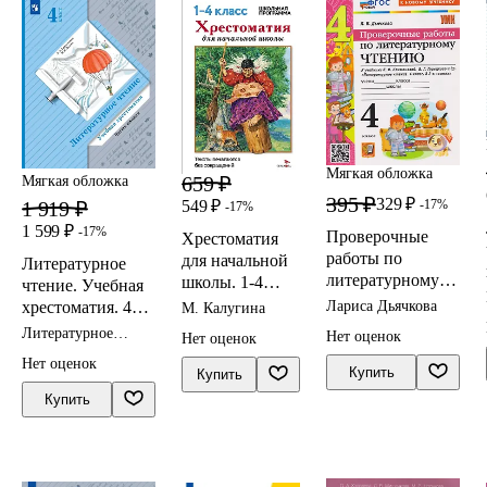
Мягкая обложка
659 ₽
Мягкая обложка
395 ₽
329 ₽
1 919 ₽
549 ₽
-17%
-17%
1 599 ₽
-17%
Проверочные
Хрестоматия
работы по
для начальной
Литературное
литературному
школы. 1-4
чтение. Учебная
чтению. 4 класс
классы
хрестоматия. 4
Лариса Дьячкова
М. Калугина
(к учебнику
класс. В двух
Литературное
Нет оценок
Нет оценок
Климановой)
частях. Часть 2
чтение 4 класс
Нет оценок
задания
Купить
Купить
Купить