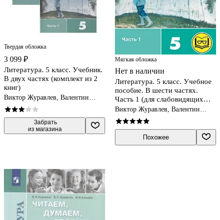
Твердая обложка
3 099 ₽
Мягкая обложка
Литература. 5 класс. Учебник.
Нет в наличии
В двух частях (комплект из 2
Литература. 5 класс. Учебное
книг)
пособие. В шести частях.
Виктор Журавлев, Валентин
Часть 1 (для слабовидящих
Коровин, Вера Коровина
обучающихся). ФГОС 2021
Виктор Журавлев, Валентин
Коровин, Вера Коровина
 Забрать

из магазина
Похожее