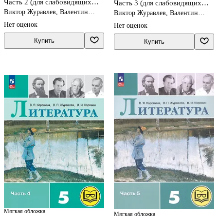
Часть 2 (для слабовидящих
Часть 3 (для слабовидящих
обучающихся). ФГОС 2021
обучающихся). ФГОС 2021
Виктор Журавлев, Валентин
Виктор Журавлев, Валентин
Коровин, Вера Коровина
Коровин, Вера Коровина
Нет оценок
Нет оценок
Купить
Купить
Мягкая обложка
Мягкая обложка