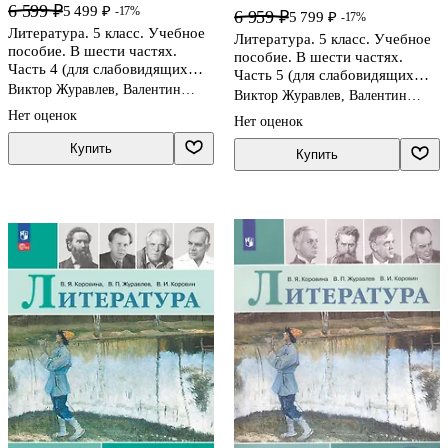
6 599 ₽
5 499 ₽
-17%
6 959 ₽
5 799 ₽
-17%
Литература. 5 класс. Учебное
Литература. 5 класс. Учебное
пособие. В шести частях.
пособие. В шести частях.
Часть 4 (для слабовидящих
Часть 5 (для слабовидящих
обучающихся). ФГОС 2021
Виктор Журавлев, Валентин
обучающихся). ФГОС 2021
Виктор Журавлев, Валентин
Коровин, Вера Коровина
Коровин, Вера Коровина
Нет оценок
Нет оценок
Купить
Купить