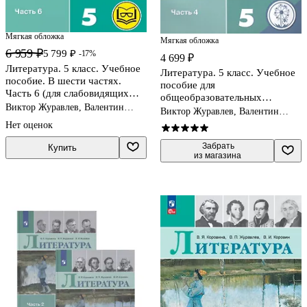
Мягкая обложка
Мягкая обложка
6 959 ₽
5 799 ₽
-17%
4 699 ₽
Литература. 5 класс. Учебное
Литература. 5 класс. Учебное
пособие. В шести частях.
пособие для
Часть 6 (для слабовидящих
общеобразовательных
обучающихся). ФГОС 2021
Виктор Журавлев, Валентин
организаций. В 5-ти частях.
Виктор Журавлев, Валентин
Коровин, Вера Коровина
Часть 4
Коровин, Вера Коровина
Нет оценок
 Забрать

Купить
из магазина