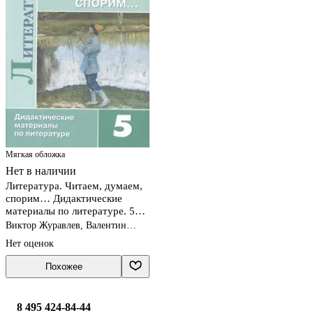
Мягкая обложка
Нет в наличии
Литература. Читаем, думаем,
спорим… Дидактические
материалы по литературе. 5
класс. Учебное пособие
Виктор Журавлев, Валентин
Коровин, Вера Коровина
Нет оценок
Похожее
8 495 424-84-44