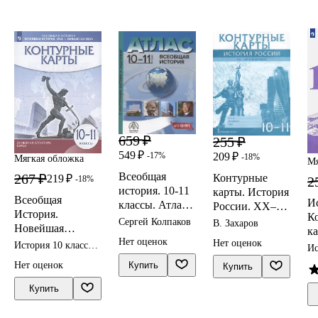
659 ₽
255 ₽
549 ₽
209 ₽
-17%
-18%
Мягкая обложка
Мя
Всеобщая
267 ₽
Контурные
219 ₽
2
-18%
история. 10-11
карты. История
Всеобщая
И
классы. Атлас с
России. XX–
История.
К
контурными
начало XXI
Сергей Колпаков
В. Захаров
Новейшая
ка
картами и
века. 10-11
Нет оценок
история. 1914 г.
Нет оценок
История 10 класс
заданиями
класс
Ис
— начало XXI в.
контурные карты
ко
Купить
Нет оценок
Купить
10-11 классы.
Контурные карты
Купить