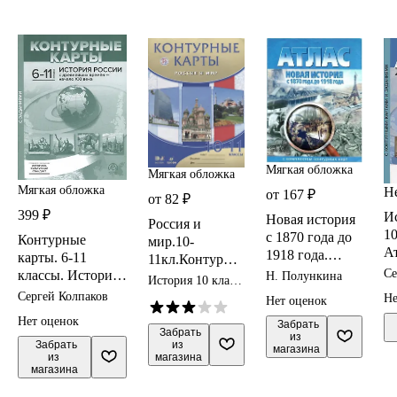
Мягкая обложка
Мягкая обложка
Мягкая обложка
Н
от 167 ₽
от 82 ₽
399 ₽
И
Новая история
Россия и
10
с 1870 года до
Контурные
мир.10-
Ат
1918 года.
карты. 6-11
11кл.Контурны
к
Атлас с
Се
классы. История
Н. Полункина
е карты.
История 10 класс
к
комплектом
России с
контурные карты
Сергей Колпаков
Не
Нет оценок
з
контурных карт
древнейших
Нет оценок
 Забрать

времен - начало
 Забрать

из 
из 
ХХI века. К/
 Забрать

магазина
магазина
из 
К+задания 2023 г.
магазина