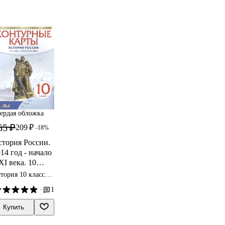
ердая обложка
55 ₽
209 ₽
-18%
стория России.
14 год - начало
I века. 10
ласс. Контурные
тория 10 класс
арты
нтурные карты
·
1
Купить