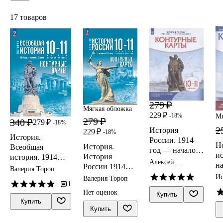
17 товаров
279 ₽
Мягкая обложка
229 ₽
-18%
Мя
279 ₽
340 ₽
279 ₽
-18%
2
История
229 ₽
-18%
История.
России. 1914
Н
История.
Всеобщая
год — начало
ис
История
история. 1914
XXI века. 10-11
Алексей
на
России 1914
год-начало XXI
Валерия Тороп
классы.
Приваловский
10
год-начало XXI
века. 10-11
Ис
Валерия Тороп
Контурные
·
1
К
ко
века.Контурны
классы. Базовый
карты
Нет оценок
(
Купить
е карты. 10-11
уровень.
Купить
ст
классы.
Контурные карты
Купить
Базовый