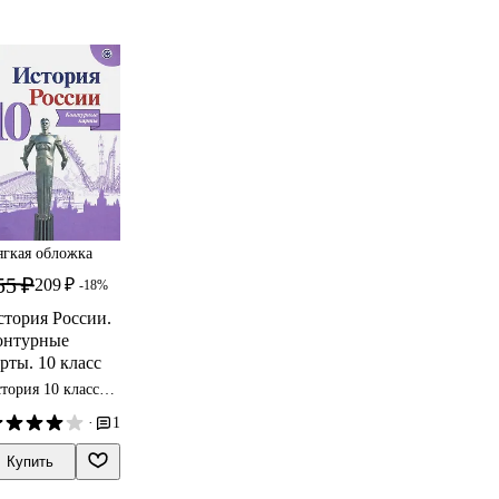
гкая обложка
55 ₽
209 ₽
-18%
стория России.
онтурные
рты. 10 класс
тория 10 класс
нтурные карты
·
1
Купить