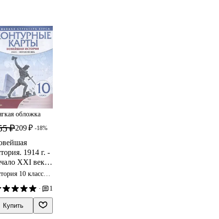
гкая обложка
55 ₽
209 ₽
-18%
овейшая
тория. 1914 г. -
чало XXI века.
 класс.
тория 10 класс
онтурные карты
нтурные карты
·
1
Линейная
руктура курса)
Купить