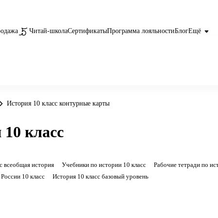
родажа
Читай-школа
Сертификаты
Программа лояльности
Блог
Ещё
История 10 класс контурные карты
 10 класс
с всеобщая история
Учебники по истории 10 класс
Рабочие тетради по ис
 России 10 класс
История 10 класс базовый уровень