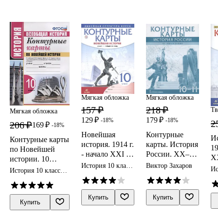
уровень
Мягкая обложка
Мягкая обложка
157 ₽
218 ₽
Тв
Мягкая обложка
129 ₽
179 ₽
-18%
-18%
2
206 ₽
169 ₽
-18%
Новейшая
Контурные
И
Контурные карты
история. 1914 г.
карты. История
19
по Новейшей
- начало XXI в.
России. XX–
XX
истории. 10
10 класс.
начало XXI
История 10 класс
Виктор Захаров
к
класс. К
Ис
История 10 класс
Контурные
века. 10-11
контурные карты
к
ко
учебнику О.С.
контурные карты
карты
класс
Сороко-Цюпы,
(Линейная
А.О. Сороко-
Купить
Купить
Купить
структура
Цюпы
курса)