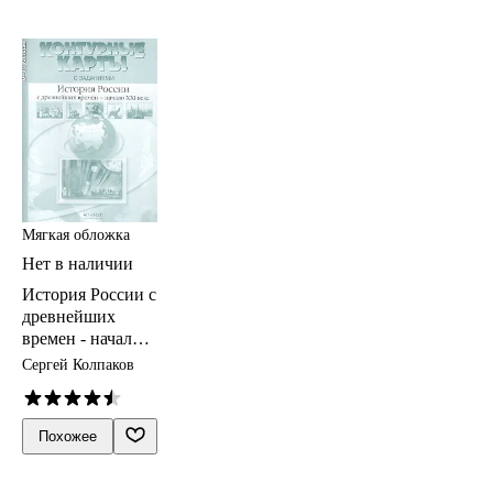
Мягкая обложка
Нет в наличии
История России с
древнейших
времен - начало
XXI века. 10-11
Сергей Колпаков
класс. Контурные
карты с
заданиями
Похожее