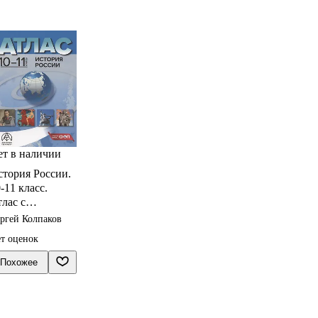
ет в наличии
стория России.
-11 класс.
лас с
онтурными
ргей Колпаков
артами и
т оценок
аданиями
Похожее