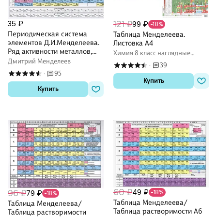
121 ₽
35 ₽
99 ₽
-18%
Периодическая система
Таблица Менделеева.
элементов Д.И.Менделеева.
Листовка А4
Ряд активности металлов,
Химия 8 класс наглядные
электрический ряд
пособия
Дмитрий Менделеев
39
·
напряжений, растворимость
95
·
кислот, солей и оснований в
Купить
воде
Купить
60 ₽
49 ₽
96 ₽
79 ₽
-18%
-18%
Таблица Менделеева/
Таблица Менделеева/
Таблица растворимости А6
Таблица растворимости