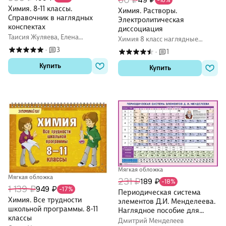
60 ₽
49 ₽
-18%
Химия. 8-11 классы.
Химия. Растворы.
Справочник в наглядных
Электролитическая
конспектах
диссоциация
Таисия Жуляева, Елена
Химия 8 класс наглядные
Крышилович
пособия
3
·
1
·
Купить
Купить
Мягкая обложка
Мягкая обложка
231 ₽
189 ₽
-18%
1 139 ₽
949 ₽
-17%
Периодическая система
Химия. Все трудности
элементов Д.И. Менделеева.
школьной программы. 8-11
Наглядное пособие для
классы
школы
Дмитрий Менделеев