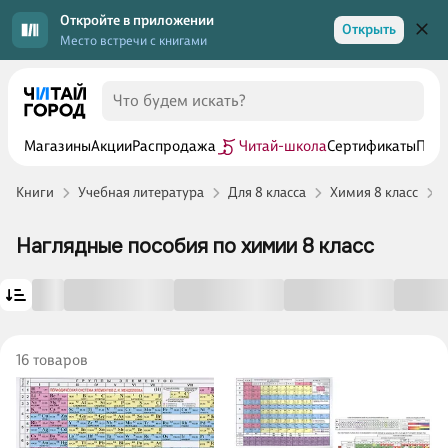
Откройте в приложении
Открыть
Место встречи с книгами
Магазины
Акции
Распродажа
Читай-школа
Сертификаты
Прог
Книги
Учебная литература
Для 8 класса
Химия 8 класс
Наглядные пособия по химии 8 класс
16 товаров