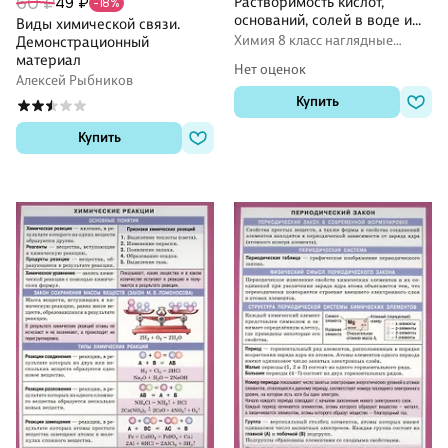
60 ₽
49 ₽
Растворимость кислот,
-18%
оснований, солей в воде и
Виды химической связи.
среда растворов
Химия 8 класс наглядные
Демонстрационный
пособия
материал
Нет оценок
Алексей Рыбников
Купить
Купить