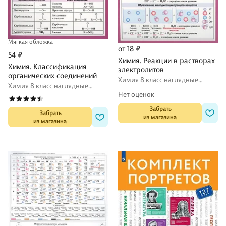
Мягкая обложка
от 18 ₽
54 ₽
Химия. Реакции в растворах
Химия. Классификация
электролитов
органических соединений
Химия 8 класс наглядные
Химия 8 класс наглядные
пособия
пособия
Нет оценок
 Забрать

 Забрать

из магазина
из магазина