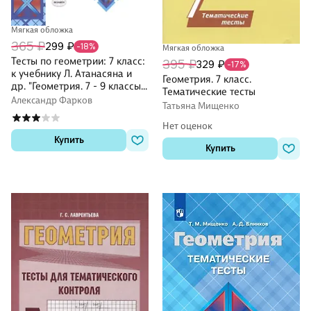
Мягкая обложка
365 ₽
299 ₽
-18%
Мягкая обложка
Тесты по геометрии: 7 класс:
395 ₽
329 ₽
-17%
к учебнику Л. Атанасяна и
Геометрия. 7 класс.
др. "Геометрия. 7 - 9 классы".
Тематические тесты
7 - е изд., перераб. и доп.
Александр Фарков
Татьяна Мищенко
Нет оценок
Купить
Купить