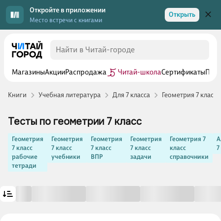
Откройте в приложении
Открыть
Место встречи с книгами
Магазины
Акции
Распродажа
Читай-школа
Сертификаты
Прог
Книги
Учебная литература
Для 7 класса
Геометрия 7 класс
Тесты по геометрии 7 класс
Геометрия
Геометрия
Геометрия
Геометрия
Геометрия 7
А
7 класс
7 класс
7 класс
7 класс
класс
7
рабочие
учебники
ВПР
задачи
справочники
тетради