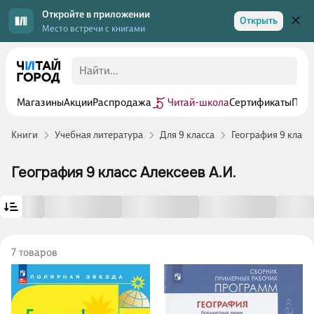
Откройте в приложении
Открыть
Место встречи с книгами
Магазины
Акции
Распродажа
Читай-школа
Сертификаты
Прог
Книги
Учебная литература
Для 9 класса
География 9 класс
География 9 класс Алексеев А.И.
7 товаров