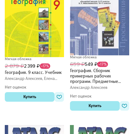
Мягкая обложка
Мягкая обложка
659 ₽
549 ₽
-17%
2 879 ₽
2 399 ₽
-17%
География. Сборник
География. 9 класс. Учебник
примерных рабочих
Александр Алексеев, Елена
программ. Предметные
Липкина, Вера Николина
линии "Полярная звезда", 5-
Нет оценок
Александр Алексеев
11 классы. В.П.
Нет оценок
Купить
Максаковского. 10-11 классы.
Базовый уровень. Учебное
Купить
пособие для
общеобразовательных
организаций