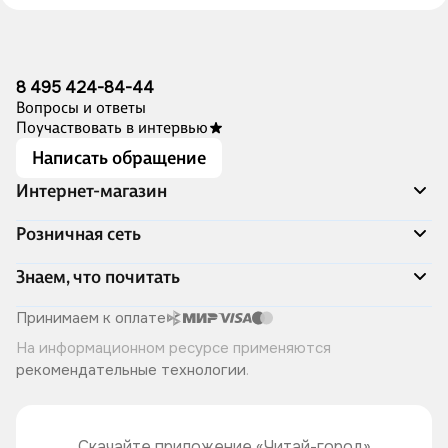
8 495 424-84-44
Вопросы и ответы
Поучаствовать в интервью
Написать обращение
Интернет-магазин
Акции
Розничная сеть
Распродажа
Доставка и оплата
Адреса магазинов
Знаем, что почитать
Программа лояльности
Книжный Дозор
Подарочные сертификаты
О компании
Скоро в продаже
Принимаем к оплате
Правила продажи
Читай-город для бизнеса
Эксклюзивные новинки
На информационном ресурсе применяются
Политика конфиденциальности
Хотите у нас работать?
Лучшие из лучших
рекомендательные технологии
.
Читай-журнал
Книжные циклы
Что ещё почитать?
Скачайте приложение «Читай-город»