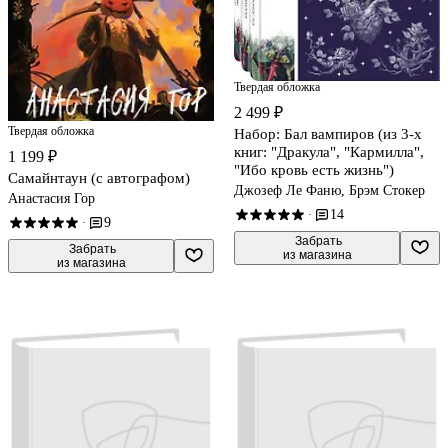
Твердая обложка
2 499 ₽
Твердая обложка
Набор: Бал вампиров (из 3-х
книг: "Дракула", "Кармилла",
1 199 ₽
"Ибо кровь есть жизнь")
Самайнтаун (с автографом)
Джозеф Ле Фаню, Брэм Стокер
Анастасия Гор
14
·
9
·
 Забрать

 Забрать

из магазина
из магазина