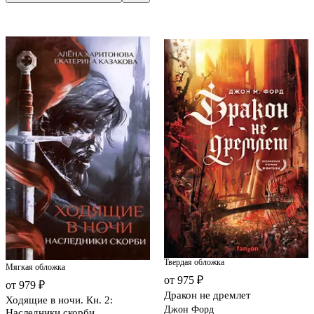
Твердая обложка
Мягкая обложка
от 975 ₽
от 979 ₽
Дракон не дремлет
Ходящие в ночи. Кн. 2:
Джон Форд
Наследники скорби