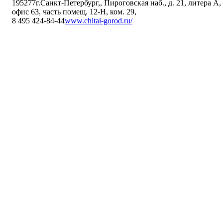
195277
г.Санкт-Петербург,
,
Пироговская наб., д. 21, литера А,
офис 63, часть помещ. 12-Н, ком. 29
,
8 495 424-84-44
www.chitai-gorod.ru/