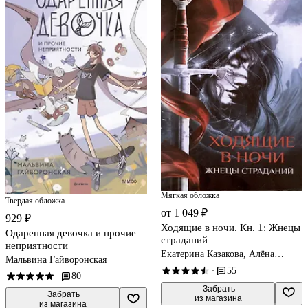
Мягкая обложка
Твердая обложка
от 1 049 ₽
929 ₽
Ходящие в ночи. Кн. 1: Жнецы
Одаренная девочка и прочие
страданий
неприятности
Екатерина Казакова, Алёна
Мальвина Гайворонская
Харитонова
55
·
80
·
 Забрать

 Забрать

из магазина
из магазина