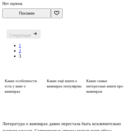
Нет оценок
Похожее
Следующая
1
2
3
Какие особенности
Какие ещё книги о
Какие самые
есть у книг о
вампирах популярны
интересные книги про
вампирах
вампиров
Литература о вампирах давно перестала быть исключительно
жанром ужасов. Современные авторы используют образ