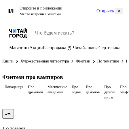
Откройте в приложении
Открыть
Место встречи с книгами
Магазины
Акции
Распродажа
Читай-школа
Сертификаты
П
Книги
Художественная литература
Фэнтези
По тематике
П
Фэнтези про вампиров
Попаданцы
Про
Магические
Про
Про
Про
Про
драконов
академии
ведьм
демонов
другие
эльф
миры
155 товаров