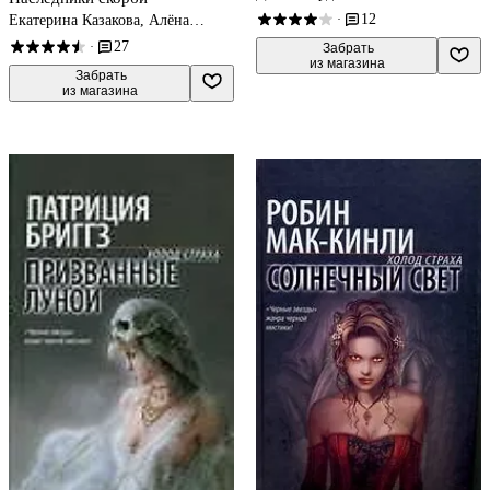
12
Екатерина Казакова, Алёна
·
Харитонова
27
·
 Забрать

из магазина
 Забрать

из магазина