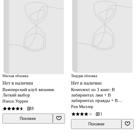
Мягкая обложка
Твердая обложка
Нет в наличии
Нет в наличии
Вампирский клуб вязания.
Комплект из 3 книг: В
Легкий выбор
лабиринтах лжи + В
лабиринтах правды + В
Нэнси Уоррен
лабиринтах правосудия
Рия Миллер
8
·
1
·
Похожее
Похожее