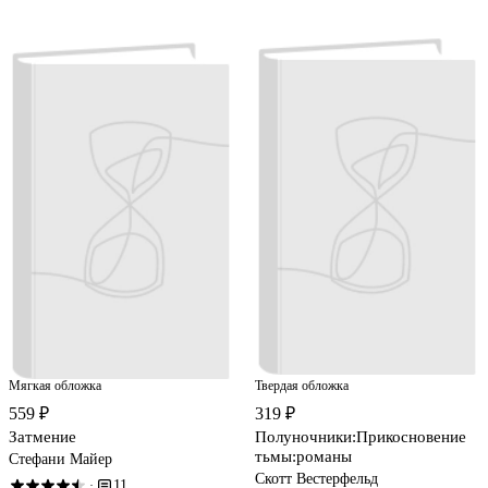
Мягкая обложка
Твердая обложка
559 ₽
319 ₽
Затмение
Полуночники:Прикосновение
тьмы:романы
Стефани Майер
Скотт Вестерфельд
11
·