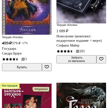
Твердая обложка
1 699 ₽
Новолуние (комплект:
Твердая обложка
подарочное издание + мерч)
455 ₽
379 ₽
-17%
Стефани Майер
Государь
203
·
Сандра Браун
 Забрать

3
·
из магазина
Купить