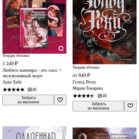
Твердая обложка
1 249 ₽
Твердая обложка
Любить вампира - это хаос +
от 849 ₽
эксклюзивный мерч
Голод Рехи
Аура Хейс
Мария Токарева
46
·
46
·
 Забрать

из магазина
 Забрать

из магазина