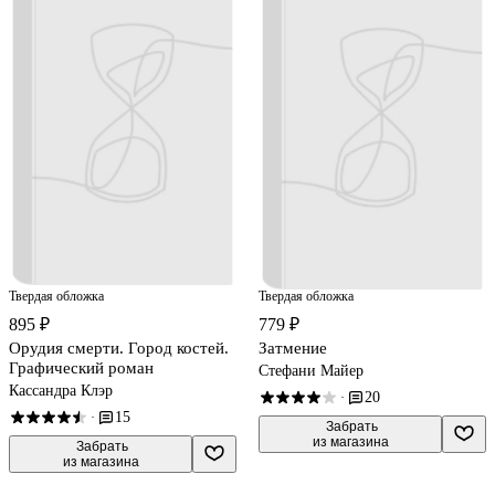
Твердая обложка
Твердая обложка
895 ₽
779 ₽
Орудия смерти. Город костей.
Затмение
Графический роман
Стефани Майер
Кассандра Клэр
20
·
15
·
 Забрать

из магазина
 Забрать

из магазина