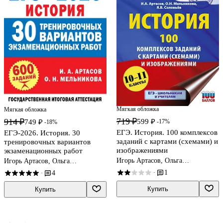
Мягкая обложка
Мягкая обложка
719 ₽
914 ₽
599 ₽
-17%
749 ₽
-18%
ЕГЭ. История. 100 комплексов
ЕГЭ-2026. История. 30
заданий с картами (схемами) и
тренировочных вариантов
изображениями
экзаменационных работ
Игорь Артасов, Ольга
Игорь Артасов, Ольга
Мельникова, Ян Соловьёв
Мельникова
1
·
4
·
Купить
Купить