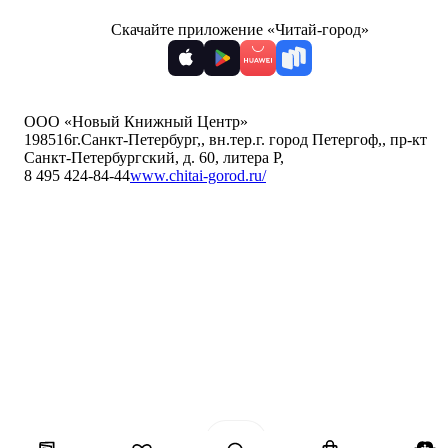
Скачайте приложение «Читай-город»
ООО «Новый Книжный Центр»
198516
г.Санкт-Петербург,
,
вн.тер.г. город Петергоф,
,
пр-кт
Санкт-Петербургский, д. 60, литера Р
,
8 495 424-84-44
www.chitai-gorod.ru/