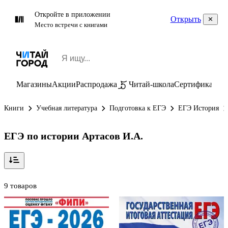
Откройте в приложении
Открыть
Место встречи с книгами
Магазины
Акции
Распродажа
Читай-школа
Сертификаты
П
Книги
Учебная литература
Подготовка к ЕГЭ
ЕГЭ История
ЕГЭ по истории Артасов И.А.
9 товаров