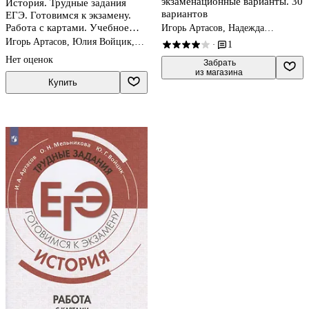
экзаменационные варианты. 30
История. Трудные задания
вариантов
ЕГЭ. Готовимся к экзамену.
Работа с картами. Учебное
Игорь Артасов, Надежда
Крицкая, Ольга Мельникова
пособие
Игорь Артасов, Юлия Войцик,
1
·
Ольга Мельникова
Нет оценок
 Забрать

из магазина
Купить