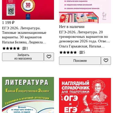
1 199 ₽
Нет в наличии
ЕГЭ 2026. Литература.
ЕГЭ-2026. Литература. 20
Типовые экзаменационные
тренировочных вариантов по
варианты. 30 вариантов
демоверсии 2026 года. Ответы
Наталья Беляева, Людмила
ко всем заданиям. Модели всех
Гороховская, Сергей Зинин
Ольга Гарькавская, Наталья
1
·
типов сочинений. Словарь
Сенина
5
·
литературоведческих
 Забрать

из магазина
терминов
Похожее