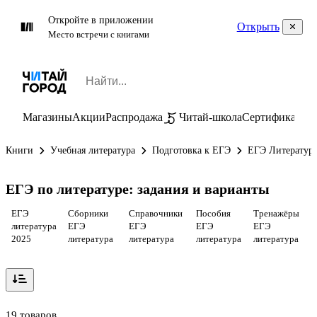
Откройте в приложении
Открыть
Место встречи с книгами
Магазины
Акции
Распродажа
Читай-школа
Сертификаты
П
Книги
Учебная литература
Подготовка к ЕГЭ
ЕГЭ Литератур
ЕГЭ по литературе: задания и варианты
ЕГЭ
Сборники
Справочники
Пособия
Тренажёры
литература
ЕГЭ
ЕГЭ
ЕГЭ
ЕГЭ
2025
литература
литература
литература
литература
19 товаров