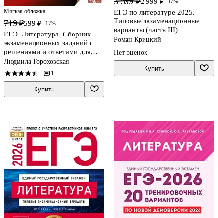
3 599 ₽
2 999 ₽
-17%
Мягкая обложка
ЕГЭ по литературе 2025.
Типовые экзаменационные
719 ₽
599 ₽
-17%
варианты (часть III)
ЕГЭ. Литература. Сборник
Роман Крицкий
экзаменационных заданий с
решениями и ответами для
Нет оценок
подготовки к единому
Людмила Гороховская
Купить
государственному экзамену
1
·
Купить