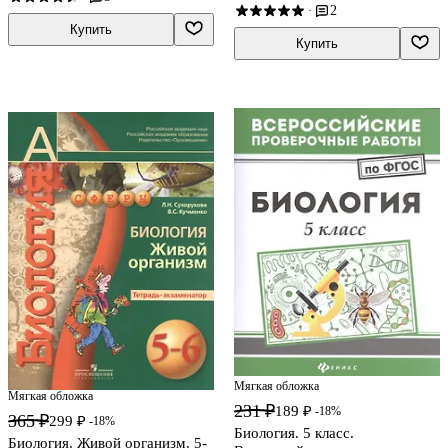
тренировочных вариантов
Дмитрий Ханин
2
·
Купить
Купить
Мягкая обложка
Мягкая обложка
231 ₽
189 ₽
-18%
365 ₽
299 ₽
-18%
Биология. 5 класс.
Биология. Живой организм. 5-