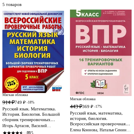
5 товаров
Мягкая обложка
Мягкая обложка
914 ₽
749 ₽
-18%
443 ₽
369 ₽
-17%
Русский язык. Математика.
Русский язык, математика,
История. Биология. Большой
история, биология.
сборник тренировочных
Всероссийская проверочная
вариантов проверочных работ
Игорь Артасов, Василий
работа. 5 класс. 16
Елена Коннова, Наталья Сенина,
для подготовки к ВПР. 5 класс
Воробьев, Людмила Степанова
5
·