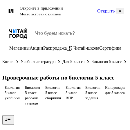
Откройте в приложении
Открыть
Место встречи с книгами
Магазины
Акции
Распродажа
Читай-школа
Сертификаты
П
Книги
Учебная литература
Для 5 класса
Биология 5 класс
Проверочные работы по биологии 5 класс
Биология
Биология
Биология
Биология
Биология
Канцтовары
5 класс
5 класс
5 класс
5 класс
5 класс
для 5 класса
учебники
рабочие
сборники
ВПР
задания
тетради