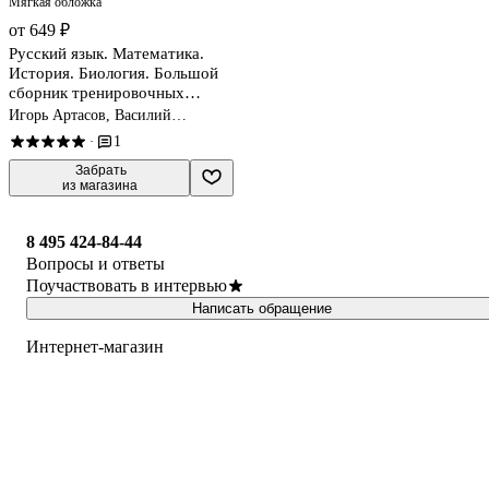
Мягкая обложка
от 649 ₽
Русский язык. Математика.
История. Биология. Большой
сборник тренировочных
вариантов проверочных работ
Игорь Артасов, Василий
для подготовки к ВПР. 5 класс
Воробьев, Людмила Степанова
1
·
 Забрать

из магазина
8 495 424-84-44
Вопросы и ответы
Поучаствовать в интервью
Написать обращение
Интернет-магазин