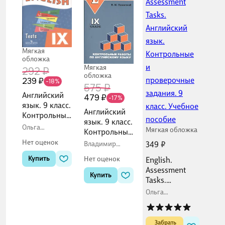
Мягкая
обложка
Мягкая
292 ₽
обложка
239 ₽
-18%
575 ₽
Английский
479 ₽
-17%
язык. 9 класс.
Английский
Контрольные
язык. 9 класс.
задания
Ольга
Мягкая обложка
Контрольные
(Тесты)
Афанасьева,
работы (с
Нет оценок
Ирина Михеева
349 ₽
Владимир
углубленным
Павлоцкий
Купить
Нет оценок
English.
изучением)
Assessment
Купить
Tasks.
Английский
Ольга
язык.
Афанасьева,
Ирина Михеева
Контрольные
и
 Забрать
