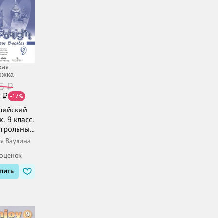
кая
ожка
5 ₽
 ₽
-17%
лийский
к. 9 класс.
трольные
ания с
я Ваулина
ine
 оценок
держкой
пить