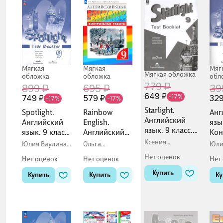
Мягкая
Мягкая
Мяг
Мягкая обложка
обложка
обложка
обл
779 ₽
899 ₽
695 ₽
39
649 ₽
-17%
749 ₽
579 ₽
329
-17%
-17%
Starlight.
Spotlight.
Rainbow
Анг
Английский
Английский
English.
язы
язык. 9 класс.
язык. 9 класс.
Английский
Кон
Контрольные
Контрольные
язык. 9 класс.
зад
Ксения
Юлия Ваулина,
Ольга
Юли
задания
Баранова,
задания
Контрольные
onl
Дженни Дули,
Афанасьева,
Нет оценок
Дженни Дули,
Нет оценок
Нет оценок
Нет
Ольга
Ксения
работы
под
Виктория
Подоляко
Баранова,
Купить
Копылова
Купить
Купить
Ку
Ирина Михеева