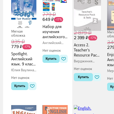
779 ₽
649 ₽
-17%
Набор для
Мягкая
изучения
2 879 ₽
Мяг
обложка
обл
английского
2 399 ₽
-17%
935 ₽
34
языка
Английский
Access 2.
779 ₽
"Средняя
-17%
279
язык 7 класс
Teacher's
Нет оценок
тесты
школа"
Spotlight.
Enj
Resource Pack
(Комплект из
Английский
Купить
Анг
and Tests
Вирджиния
5-ти книг)
язык. 9 класс.
язы
Эванс
Контрольные
Нет оценок
Раб
Юлия Ваулина,
Мер
задания.
Дженни Дули,
тет
Биб
Купить
Нет оценок
Ольга
Нет
ФГОС 2021
"Ко
Подоляко,
е р
Купить
Вирджиния
Ку
Эванс