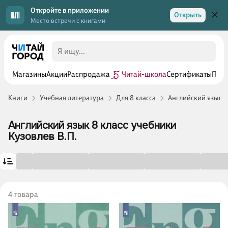
Откройте в приложении
Открыть
Место встречи с книгами
Магазины
Акции
Распродажа
Читай-школа
Сертификаты
Прог
Книги
Учебная литература
Для 8 класса
Английский язык 8
Английский язык 8 класс учебники
Кузовлев В.П.
4 товара