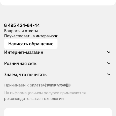
8 495 424-84-44
Вопросы и ответы
Поучаствовать в интервью
Написать обращение
Интернет-магазин
Акции
Розничная сеть
Распродажа
Доставка и оплата
Адреса магазинов
Знаем, что почитать
Программа лояльности
Книжный Дозор
Подарочные сертификаты
О компании
Скоро в продаже
Принимаем к оплате
Правила продажи
Читай-город для бизнеса
Эксклюзивные новинки
На информационном ресурсе применяются
Политика конфиденциальности
Хотите у нас работать?
Лучшие из лучших
рекомендательные технологии
.
Читай-журнал
Книжные циклы
Что ещё почитать?