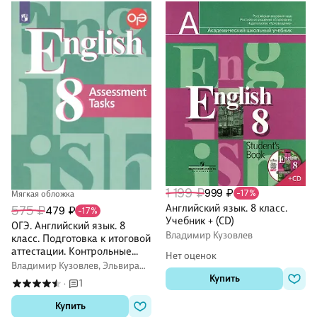
1 199 ₽
999 ₽
-17%
Мягкая обложка
Английский язык. 8 класс.
575 ₽
479 ₽
-17%
Учебник + (CD)
ОГЭ. Английский язык. 8
Владимир Кузовлев
класс. Подготовка к итоговой
аттестации. Контрольные
Нет оценок
задания. Учебное пособие
Владимир Кузовлев, Эльвира
для общеобразовательных
Перегудова, Виктор Симкин
Купить
1
·
организаций
Купить