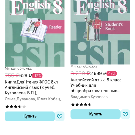
Мягкая обложка
Мягкая обложка
3 239 ₽
2 699 ₽
-17%
755 ₽
629 ₽
-17%
Английский язык. 8 класс.
КнигаДляЧтенияФГОС 8кл
Учебник для
Английский язык (к учеб.
общеобразовательных
Кузовлева В.П.),
организаций
Владимир Кузовлев
(Просвещение, 2019), Обл,
Ольга Дуванова, Юлия Кобец,
c.112
Ирина Костина, Владимир
Кузовлев, Наталья Лапа,
Эльвира Перегудова
Купить
Купить