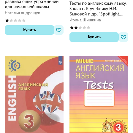
развивающих упражнений
Тесты по английскому языку.
для начальной школы.
3 класс. К учебнику Н.И.
Учебное пособие для
Наталья Андрощук
Быковой и др. "Spotilight.
общеобразовательных
Английский в фокусе. В 2-х
Ирина Шишкина
организаций и школ с
частях"
углубленным изучением
Купить
английского языка
Купить