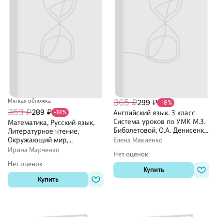
Мягкая обложка
365 ₽
299 ₽
-18%
353 ₽
289 ₽
-18%
Английский язык. 3 класс.
Система уроков по УМК М.З.
Математика, Русский язык,
Биболетовой, О.А. Денисенко,
Литературное чтение,
Н.Н. трубаневой "Enjoy
Окружающий мир,
Елена Макиенко
English"
Английский язык. 3 класс.
Ирина Марченко
Нет оценок
Полный справочник
Нет оценок
школьника
Купить
Купить