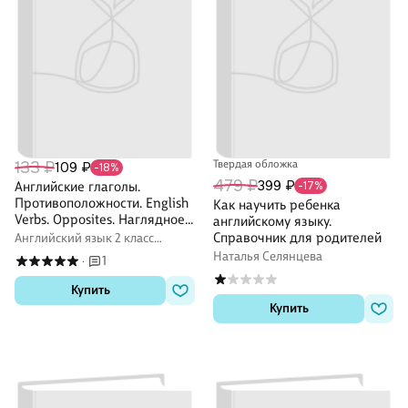
133 ₽
Твердая обложка
109 ₽
-18%
479 ₽
399 ₽
Английские глаголы.
-17%
Противоположности. English
Как научить ребенка
Verbs. Opposites. Наглядное
английскому языку.
пособие для начальной
Справочник для родителей
Английский язык 2 класс
школы
учебные пособия
Наталья Селянцева
1
·
Купить
Купить