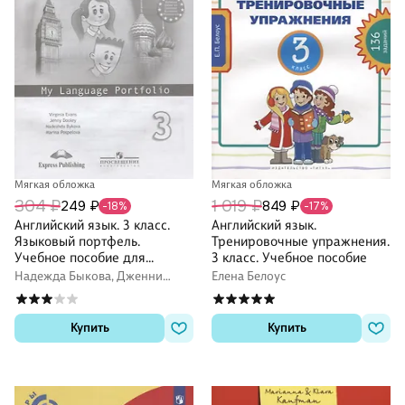
Мягкая обложка
Мягкая обложка
304 ₽
1 019 ₽
249 ₽
849 ₽
-18%
-17%
Английский язык. 3 класс.
Английский язык.
Языковый портфель.
Тренировочные упражнения.
Учебное пособие для
3 класс. Учебное пособие
общеобразовательных
Надежда Быкова, Дженни
Елена Белоус
организаций
Дули, Марина Поспелова,
Вирджиния Эванс
Купить
Купить