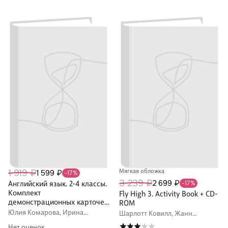
1 919 ₽
Мягкая обложка
1 599 ₽
-17%
3 239 ₽
2 699 ₽
Английский язык. 2-4 классы.
-17%
Комплект
Fly High 3. Activity Book + CD-
демонстрационных карточек
ROM
к учебникам Ю.А. Комаровой,
Юлия Комарова, Ирина
Шарлотт Ковилл, Жанн
И.В. Ларионовой, Ж. Перретт
Ларионова, Жанн Перретт
Перретт, Тамзин Томпсон
Нет оценок