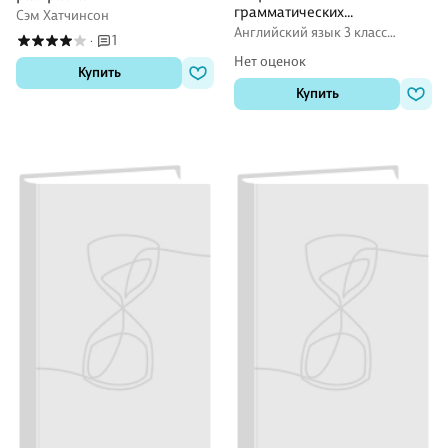
грамматических
Сэм Хатчинсон
упражнений. ФГОС. 3-е
Английский язык 3 класс
1
·
издание
рабочие тетради
Нет оценок
Купить
Купить