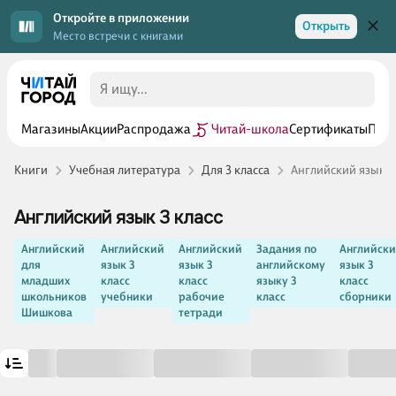
Откройте в приложении
Открыть
Место встречи с книгами
Магазины
Акции
Распродажа
Читай-школа
Сертификаты
Прог
Книги
Учебная литература
Для 3 класса
Английский язык 3
Английский язык 3 класс
Английский
Английский
Английский
Задания по
Английск
для
язык 3
язык 3
английскому
язык 3
младших
класс
класс
языку 3
класс
школьников
учебники
рабочие
класс
сборники
Шишкова
тетради