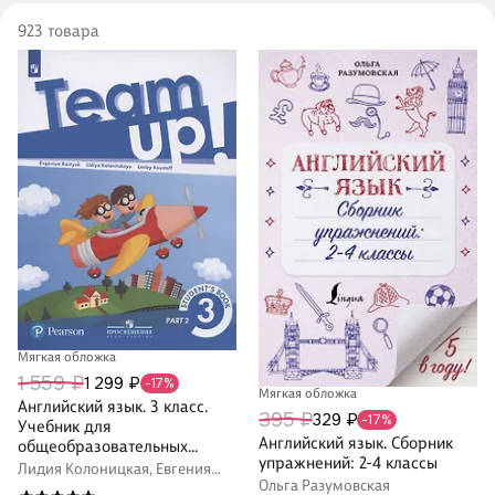
923 товара
Мягкая обложка
1 559 ₽
1 299 ₽
-17%
Мягкая обложка
Английский язык. 3 класс.
395 ₽
329 ₽
-17%
Учебник для
Английский язык. Сборник
общеобразовательных
упражнений: 2-4 классы
организаций. В двух частях.
Лидия Колоницкая, Евгения
Ольга Разумовская
Часть 2
Костюк, Лесли Кустаф