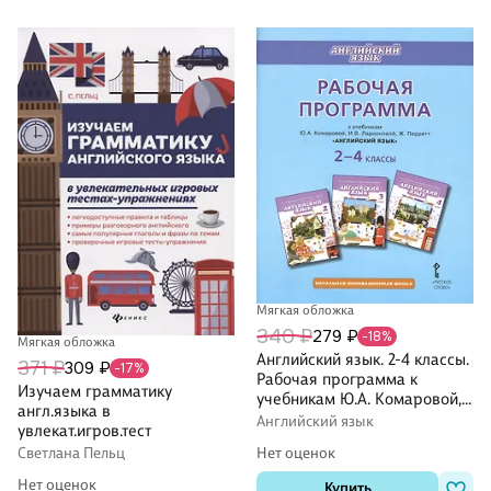
Мягкая обложка
340 ₽
279 ₽
-18%
Мягкая обложка
Английский язык. 2-4 классы.
371 ₽
309 ₽
-17%
Рабочая программа к
Изучаем грамматику
учебникам Ю.А. Комаровой,
англ.языка в
И.В. Ларионовий, Ж. Перретт
Английский язык
увлекат.игров.тест
"Английский язык"
Светлана Пельц
Нет оценок
Нет оценок
Купить