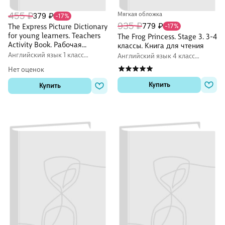
455 ₽
Мягкая обложка
379 ₽
-17%
935 ₽
779 ₽
The Express Picture Dictionary
-17%
for young learners. Teachers
The Frog Princess. Stage 3. 3-4
Activity Book. Рабочая
классы. Книга для чтения
тетрадь учителя
Английский язык 1 класс
Английский язык 4 класс
рабочие тетради (Workbook)
задания
Нет оценок
Купить
Купить