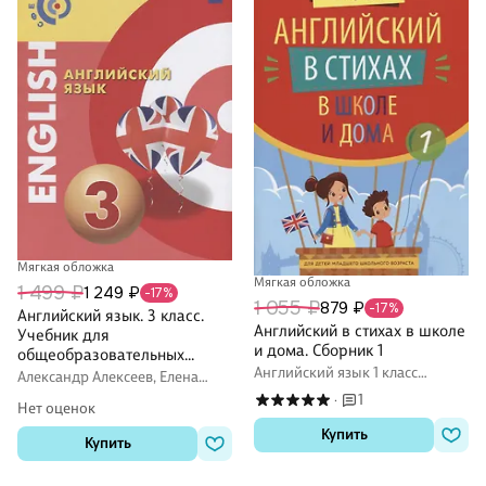
Мягкая обложка
Мягкая обложка
1 499 ₽
1 249 ₽
-17%
1 055 ₽
879 ₽
-17%
Английский язык. 3 класс.
Английский в стихах в школе
Учебник для
и дома. Сборник 1
общеобразовательных
Английский язык 1 класс
организаций
Александр Алексеев, Елена
рабочие тетради (Workbook)
Смирнова, Элизабет Хайн
1
·
Нет оценок
Купить
Купить