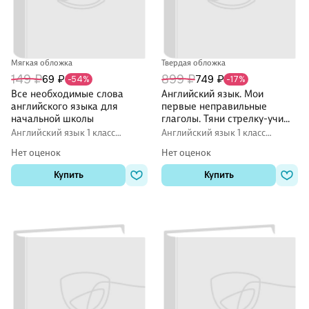
Мягкая обложка
Твердая обложка
149 ₽
899 ₽
69 ₽
749 ₽
-54%
-17%
Все необходимые слова
Английский язык. Мои
английского языка для
первые неправильные
начальной школы
глаголы. Тяни стрелку-учи
слова
Английский язык 1 класс
Английский язык 1 класс
словари
игровое учебное пособие
Нет оценок
Нет оценок
Купить
Купить