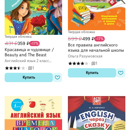
Твердая обложка
Твердая обложка
599 ₽
499 ₽
-17%
431 ₽
359 ₽
-17%
Все правила английского
Красавица и чудовище /
языка для начальной школы
Beauty and The Beast
Ольга Разумовская
Английский язык 2 класс
1
·
учебные пособия
1
·
Купить
Купить