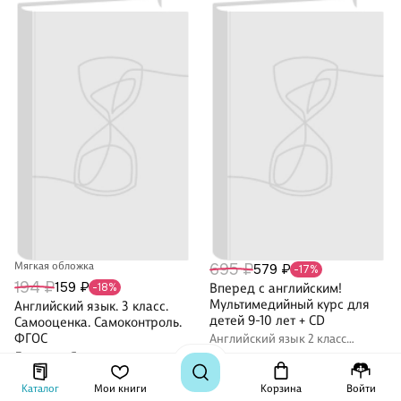
Мягкая обложка
695 ₽
579 ₽
-17%
194 ₽
159 ₽
-18%
Вперед с английским!
Мультимедийный курс для
Английский язык. 3 класс.
детей 9-10 лет + CD
Самооценка. Самоконтроль.
ФГОС
Английский язык 2 класс
учебные пособия
Людмила Якимова
Нет оценок
Нет оценок
Каталог
Мои книги
Корзина
Войти
Купить